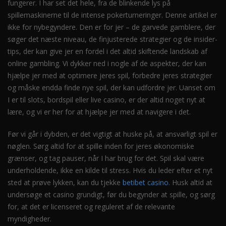
fungerer. I har set det hele, fra de blinkende lys på
spillemaskinerne til de intense pokerturneringer. Denne artikel er
ikke for nybegyndere. Den er for jer – de garvede gamblere, der
søger det næste niveau, de finjusterede strategier og de insider-
tips, der kan give jer en fordel i det altid skiftende landskab af
online gambling. Vi dykker ned i nogle af de aspekter, der kan
hjælpe jer med at optimere jeres spil, forbedre jeres strategier
og måske endda finde nye spil, der kan udfordre jer. Uanset om
I er til slots, bordspil eller live casino, er der altid noget nyt at
lære, og vi er her for at hjælpe jer med at navigere i det.
Før vi går i dybden, er det vigtigt at huske på, at ansvarligt spil er
nøglen. Sørg altid for at spille inden for jeres økonomiske
grænser, og tag pauser, når I har brug for det. Spil skal være
underholdende, ikke en kilde til stress. Hvis du leder efter et nyt
sted at prøve lykken, kan du tjekke
betibet casino
. Husk altid at
undersøge et casino grundigt, før du begynder at spille, og sørg
for, at det er licenseret og reguleret af de relevante
myndigheder.