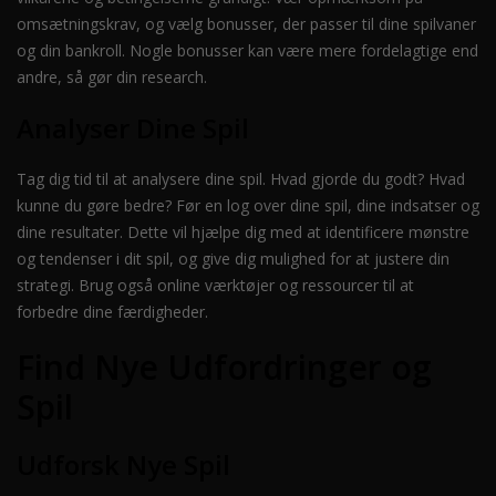
omsætningskrav, og vælg bonusser, der passer til dine spilvaner
og din bankroll. Nogle bonusser kan være mere fordelagtige end
andre, så gør din research.
Analyser Dine Spil
Tag dig tid til at analysere dine spil. Hvad gjorde du godt? Hvad
kunne du gøre bedre? Før en log over dine spil, dine indsatser og
dine resultater. Dette vil hjælpe dig med at identificere mønstre
og tendenser i dit spil, og give dig mulighed for at justere din
strategi. Brug også online værktøjer og ressourcer til at
forbedre dine færdigheder.
Find Nye Udfordringer og
Spil
Udforsk Nye Spil