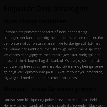
Finjustér Dine Strategier
Slots: Udnyt Variansen
Selvom slots primært er baseret på held, er der stadig
strategier, der kan hjælpe dig med at optimere dine chancer. For
det første skal du forstå variansen i de forskellige spil. Spil med
høj varians har sjældnere, men større gevinster, mens spil med
lav varians har hyppigere, men mindre gevinster. Vælg spil, der
passer til din risikoprofil og din bankroll. Overvej også at udnytte
bonusser og free spins, men læs altid vilkårene og betingelserne
grundigt. Vær opmærksom på RTP (Return to Player) procenten,
og vælg spil med en højere RTP for bedre odds.
Bordspil: Forstå Sandsynligheden
Bordspil som blackjack og poker kræver mere end bare held.
Her er viden om sandsynlighed og strategi afgørende. I blackjack