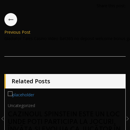
Share this post:
Previous Post
Gladiator Tales Casino Video Bet365 no deposit welcome bonu
Related Posts
Uncategorized
CAZINOUL SPINSTEIN ESTE UN LOC
UNDE POȚI PARTICIPA LA JOCURI,
ÎNVĂȚA ȘI EVOLUA CA JUCĂTOR ÎN