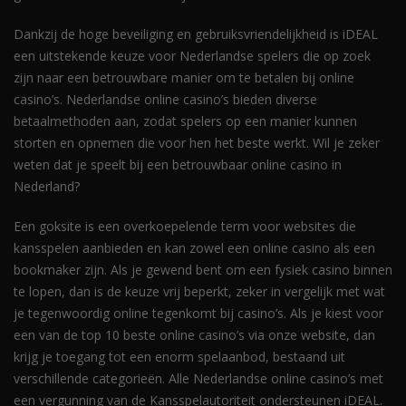
Dankzij de hoge beveiliging en gebruiksvriendelijkheid is iDEAL
een uitstekende keuze voor Nederlandse spelers die op zoek
zijn naar een betrouwbare manier om te betalen bij online
casino’s. Nederlandse online casino’s bieden diverse
betaalmethoden aan, zodat spelers op een manier kunnen
storten en opnemen die voor hen het beste werkt. Wil je zeker
weten dat je speelt bij een betrouwbaar online casino in
Nederland?
Een goksite is een overkoepelende term voor websites die
kansspelen aanbieden en kan zowel een online casino als een
bookmaker zijn. Als je gewend bent om een fysiek casino binnen
te lopen, dan is de keuze vrij beperkt, zeker in vergelijk met wat
je tegenwoordig online tegenkomt bij casino’s. Als je kiest voor
een van de top 10 beste online casino’s via onze website, dan
krijg je toegang tot een enorm spelaanbod, bestaand uit
verschillende categorieën. Alle Nederlandse online casino’s met
een vergunning van de Kansspelautoriteit ondersteunen iDEAL.