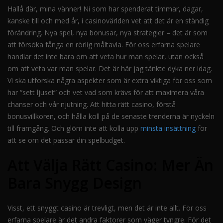
Hallå där, mina vänner! Ni som har spenderat timmar, dagar,
kanske till och med år, i casinovärlden vet att det är en ständig
förändring. Nya spel, nya bonusar, nya strategier – det är som
att försöka fånga en rörlig måltavla. För oss erfarna spelare
handlar det inte bara om att veta hur man spelar, utan också
om att veta var man spelar. Det är här jag tänkte dyka ner idag.
Vi ska utforska några aspekter som är extra viktiga för oss som
har “sett ljuset” och vet vad som krävs för att maximera våra
chanser och vår njutning. Att hitta rätt casino, förstå
bonusvillkoren, och hålla koll på de senaste trenderna är nyckeln
till framgång. Och glöm inte att kolla upp
minsta insättning
för
att se om det passar din spelbudget.
Att Välja Rätt Casino: Mer Än
Bara Snygg Design
Visst, ett snyggt casino är trevligt, men det är inte allt. För oss
erfarna spelare är det andra faktorer som väger tyngre. För det