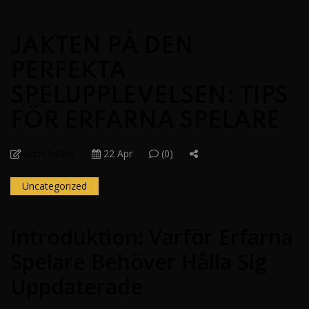
JAKTEN PÅ DEN
PERFEKTA
SPELUPPLEVELSEN: TIPS
FÖR ERFARNA SPELARE
admt0d3n0
22 Apr
(0)
Uncategorized
Introduktion: Varför Erfarna
Spelare Behöver Hålla Sig
Uppdaterade