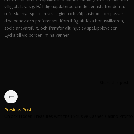
villig att lära sig. Håll dig uppdaterad om de senaste trenderna,
utforska nya spel och strategier, och välj casinon som passar
dina behov och preferenser. Kom ihåg att läsa bonusvillkoren,
spela ansvarsfullt, och framför allt: njut av spelupplevelsen!
Lycka till vid borden, mina vänner!
Share this post:
Previous Post
Unlock Hidden Treasures with the Exclusive Cashed Casino Promo