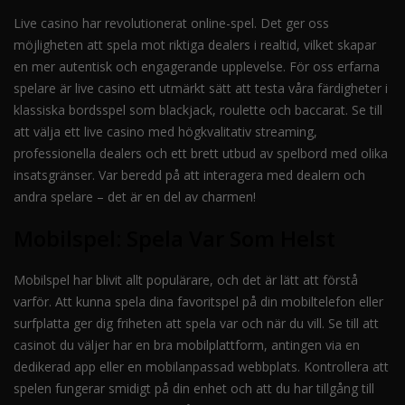
Live casino har revolutionerat online-spel. Det ger oss
möjligheten att spela mot riktiga dealers i realtid, vilket skapar
en mer autentisk och engagerande upplevelse. För oss erfarna
spelare är live casino ett utmärkt sätt att testa våra färdigheter i
klassiska bordsspel som blackjack, roulette och baccarat. Se till
att välja ett live casino med högkvalitativ streaming,
professionella dealers och ett brett utbud av spelbord med olika
insatsgränser. Var beredd på att interagera med dealern och
andra spelare – det är en del av charmen!
Mobilspel: Spela Var Som Helst
Mobilspel har blivit allt populärare, och det är lätt att förstå
varför. Att kunna spela dina favoritspel på din mobiltelefon eller
surfplatta ger dig friheten att spela var och när du vill. Se till att
casinot du väljer har en bra mobilplattform, antingen via en
dedikerad app eller en mobilanpassad webbplats. Kontrollera att
spelen fungerar smidigt på din enhet och att du har tillgång till