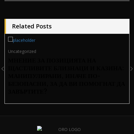
Related Posts
Uncategorized
МНЕНИЕ ЗА ПОЗИЦИЯТА НА
ЩАСТЛИВИТЕ БЛИЗНАЦИ И КАЗИНА:
МАНИПУЛИРАНИ, ИНАЧЕ ПО-
БЕЗОПАСНИ, ЗА ДА ВИ ПОМОГНАТ ДА
ЗАВЪРТИТЕ?