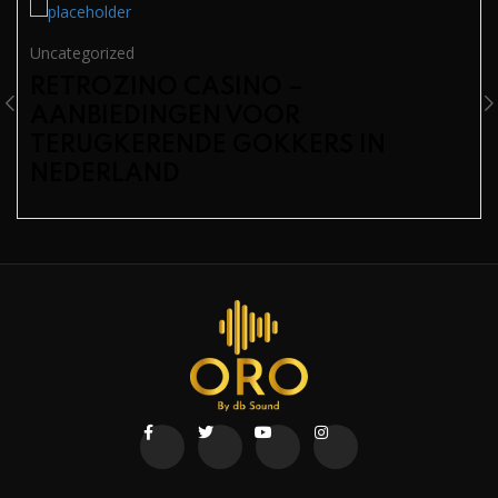
Uncategorized
RETROZINO CASINO –
AANBIEDINGEN VOOR
TERUGKERENDE GOKKERS IN
NEDERLAND