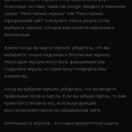
поисковые системы, такие как Google. Введите в поисковик
запрос “Pinco Казино зеркало” или “Pinco Казино
официальный сайт” и получите список результатов.
Выберите зеркало, которое вам кажется надежным и
безопасным.
Важно! Когда вы ищете зеркало, убедитесь, что вы
выбираете только надежные и безопасные зеркала.
Некоторые зеркала могут быть фальшивыми или
содержать вирусы, которые могут повредить ваш
компьютер.
Когда вы выбрали зеркало, убедитесь, что вы вводите
правильные логин и пароль. Если вы забыли пароль, то вам
нужно восстановить его, используя функцию
восстановления пароля на официальном сайте.
Безопасность игроков – это наша приоритетная задача.