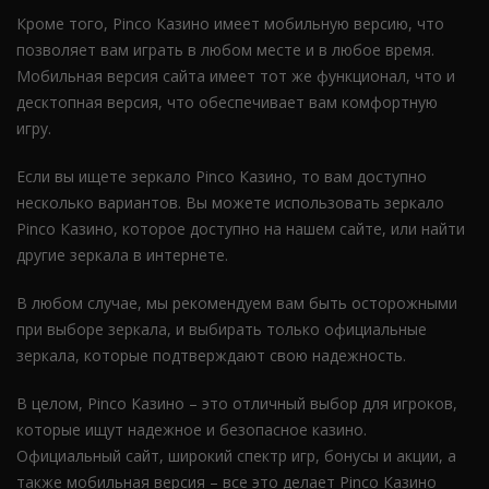
Кроме того, Pinco Казино имеет мобильную версию, что
позволяет вам играть в любом месте и в любое время.
Мобильная версия сайта имеет тот же функционал, что и
десктопная версия, что обеспечивает вам комфортную
игру.
Если вы ищете зеркало Pinco Казино, то вам доступно
несколько вариантов. Вы можете использовать зеркало
Pinco Казино, которое доступно на нашем сайте, или найти
другие зеркала в интернете.
В любом случае, мы рекомендуем вам быть осторожными
при выборе зеркала, и выбирать только официальные
зеркала, которые подтверждают свою надежность.
В целом, Pinco Казино – это отличный выбор для игроков,
которые ищут надежное и безопасное казино.
Официальный сайт, широкий спектр игр, бонусы и акции, а
также мобильная версия – все это делает Pinco Казино