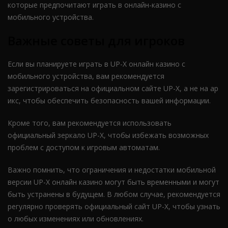
которые предпочитают играть в онлайн-казино с
мобильного устройства.
Важные советы для игроков
Если вы планируете играть в UP-X онлайн казино с
мобильного устройства, вам рекомендуется
зарегистрироваться на официальном сайте UP-X, а не на ap
икс, чтобы обеспечить безопасность вашей информации.
Кроме того, вам рекомендуется использовать
официальный зеркало UP-X, чтобы избежать возможных
проблем с доступом к игровым автоматам.
Важно помнить, что ограничения и недостатки мобильной
версии UP-X онлайн казино могут быть временными и могут
быть устранены в будущем. В любом случае, рекомендуется
регулярно проверять официальный сайт UP-X, чтобы узнать
о любых изменениях или обновлениях.