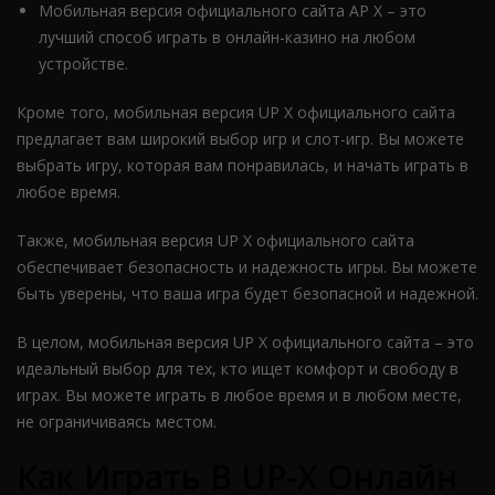
Мобильная версия официального сайта AP X – это
лучший способ играть в онлайн-казино на любом
устройстве.
Кроме того, мобильная версия UP X официального сайта
предлагает вам широкий выбор игр и слот-игр. Вы можете
выбрать игру, которая вам понравилась, и начать играть в
любое время.
Также, мобильная версия UP X официального сайта
обеспечивает безопасность и надежность игры. Вы можете
быть уверены, что ваша игра будет безопасной и надежной.
В целом, мобильная версия UP X официального сайта – это
идеальный выбор для тех, кто ищет комфорт и свободу в
играх. Вы можете играть в любое время и в любом месте,
не ограничиваясь местом.
Как Играть В UP-X Онлайн