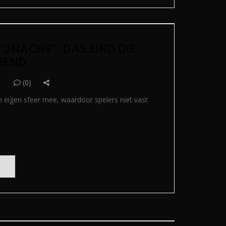
 “3NACH9”: DAS SIND DIE
BEND
y
(0)
jn eigen sfeer mee, waardoor spelers niet vast