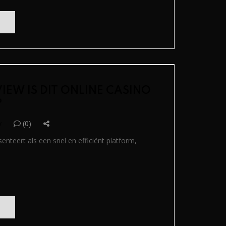
IEW IS DIT ONLINE CASINO
?
y
(0)
nteert als een snel en efficiënt platform,