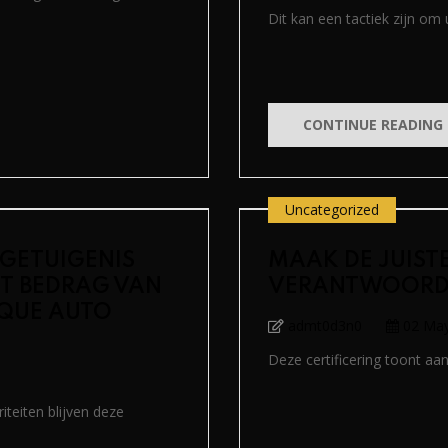
Dit kan een tactiek zijn om 
CONTINUE READING
Uncategorized
 GETUIGENIS
MAAK DE JUIST
T BEDRAG VAN
VERANTWOORD
IQUE AUTO
admt0d3n0
02 Ma
Deze certificering toont aan
teiten blijven deze