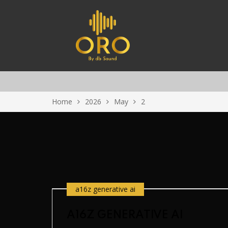
Home
2026
May
2
a16z generative ai
A16Z GENERATIVE AI