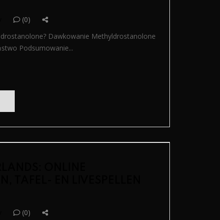
y
(0)
hyldrostanolone? Dawkowanie Methyldrostanolone
eństwo Podsumowanie...
RLANDS: ONLINE
 TAFEL- EN LIVESPELLEN
y
(0)