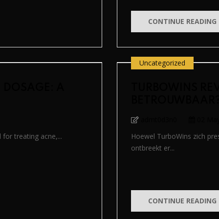
CONTINUE READING
Uncategorized
 DOSAGE: A
TURBOWINS REV
BETROUWBAAR
admt0d3n0
02 Ma
 for treating acne,...
Hoewel TurboWins zich prese
ontbreekt er...
CONTINUE READING