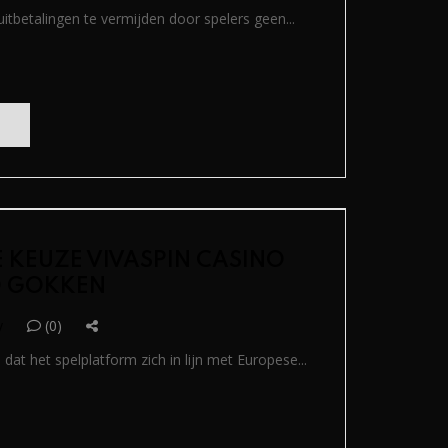
uitbetalingen te vermijden door spelers geen...
E KEUZE VIVASPIN CASINO
 GOKKEN
y
(0)
 dat het spelplatform zich in lijn met Europese...