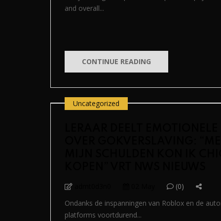
and overall...
CONTINUE READING
Uncategorized
LERAAR DEELT EMOTIONELE
OVER GOKVERSLAVING: “ME
MIJN SCHULDEN KON IK CH
KOPEN” VRT NWS NIEUWS
admt0d3n0
02 May
(0)
Ondanks de inspanningen van Roblox en de autori
platforms voortdurend...