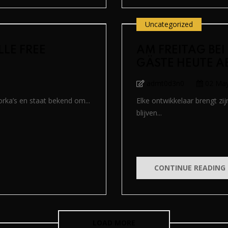
Uncategorized
LLE FREE
AM FREITAG BEI
GÄSTE HEUTE A
admt0d3n0
02 Ma
rka’s en staat bekend om...
Elke ontwikkelaar brengt zi
blijven...
CONTINUE READING
LOAD MORE