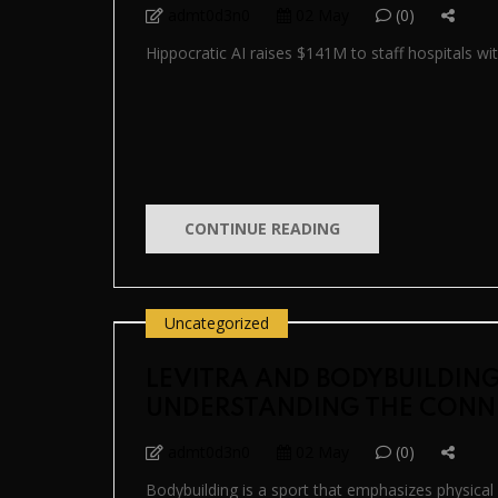
admt0d3n0
02 May
(0)
Hippocratic AI raises $141M to staff hospitals with
CONTINUE READING
Uncategorized
LEVITRA AND BODYBUILDING
UNDERSTANDING THE CONN
admt0d3n0
02 May
(0)
Bodybuilding is a sport that emphasizes physical