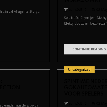
WSKAZÓWKI
admt0d3n0
02 Ma
 clinical AI agents Story...
Spis treści Czym jest Met
Efekty uboczne i bezpiecz
CONTINUE READING
Uncategorized
:
SPINTIME NEDE
ECTION
GOKAUTOMATEN,
VOOR SPELERS
admt0d3n0
02 Ma
 strength, muscle growth,