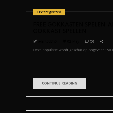
Uncategorized
FREE GOKKASTEN SPELEN ️ A
GOKKAST SPELLEN
admt0d3n0
02 May
(0)
Deze populatie wordt geschat op ongeveer 150 o
CONTINUE READING