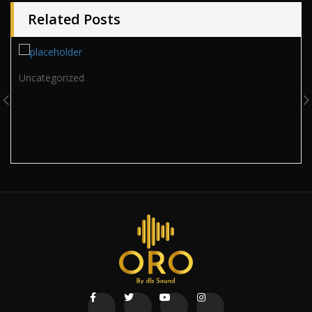
Related Posts
Uncategorized