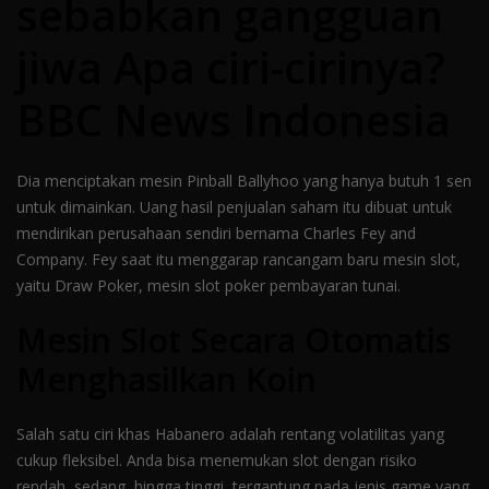
sebabkan gangguan
jiwa Apa ciri-cirinya?
BBC News Indonesia
Dia menciptakan mesin Pinball Ballyhoo yang hanya butuh 1 sen
untuk dimainkan. Uang hasil penjualan saham itu dibuat untuk
mendirikan perusahaan sendiri bernama Charles Fey and
Company. Fey saat itu menggarap rancangam baru mesin slot,
yaitu Draw Poker, mesin slot poker pembayaran tunai.
Mesin Slot Secara Otomatis
Menghasilkan Koin
Salah satu ciri khas Habanero adalah rentang volatilitas yang
cukup fleksibel. Anda bisa menemukan slot dengan risiko
rendah, sedang, hingga tinggi, tergantung pada jenis game yang