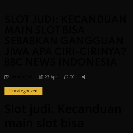
SLOT JUDI: KECANDUAN
MAIN SLOT BISA
SEBABKAN GANGGUAN
JIWA APA CIRI-CIRINYA?
BBC NEWS INDONESIA
admt0d3n0
23 Apr
(0)
Uncategorized
Slot judi: Kecanduan
main slot bisa