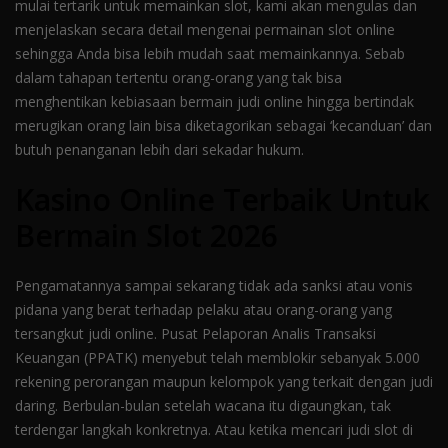
mulai tertarik untuk memainkan slot, kami akan mengulas dan
menjelaskan secara detail mengenai permainan slot online
sehingga Anda bisa lebih mudah saat memainkannya. Sebab
dalam tahapan tertentu orang-orang yang tak bisa
menghentikan kebiasaan bermain judi online hingga bertindak
merugikan orang lain bisa diketagorikan sebagai ‘kecanduan’ dan
butuh penanganan lebih dari sekadar hukum.
Kasino Online Terbaik Untuk
Bermain Slot 2026
Pengamatannya sampai sekarang tidak ada sanksi atau vonis
pidana yang berat terhadap pelaku atau orang-orang yang
tersangkut judi online. Pusat Pelaporan Analis Transaksi
Keuangan (PPATK) menyebut telah memblokir sebanyak 5.000
rekening perorangan maupun kelompok yang terkait dengan judi
daring. Berbulan-bulan setelah wacana itu digaungkan, tak
terdengar langkah konkretnya. Atau ketika mencari judi slot di