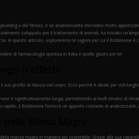
lding e del fitness, è un anabolizzante steroideo molto apprezzato 
zialmente sviluppato per il trattamento di animali, ha trovato un’ampia
rza. In questo articolo, esploreremo le ragioni per cui il Boldenone è c
 online di farmacologia sportiva in Italia è quello giusto per te!
ungo D’effetto
 suo profilo di rilascio nel corpo. Ecco perché è ideale per cicli lunghi
ne è significativamente lunga, permettendo ai livelli ematici di riman
cio rapido, il Boldenone fornisce un apporto costante di anabolizzanti, r
 della Massa Magra
della massa magra in maniera più sostenibile. Grazie alla sua capacità