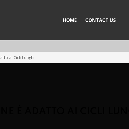
Armania Blog
HOME
CONTACT US
tto ai Cicli Lunghi
NE È ADATTO AI CICLI LU