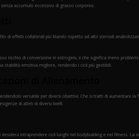
lo senza accumulo eccessivo di grasso corporeo.
tti
ilo di effetti collaterali più blando rispetto ad altri steroidi anaboliz
so rischio di conversione in estrogeni, il che significa meno problem
stabilità emotiva migliore, rendendo i cicli più gestibili.
licazioni di Allenamento
endendolo versatile per diversi obiettivi. Che si tratti di aumentare l
enze di atleti di diversi livelli.
desidera intraprendere cicli lunghi nel bodybuilding e nel fitness. La sua 