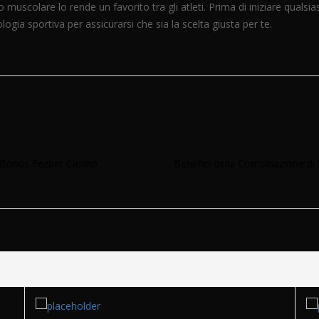
po muscolare lo rende un favorito tra gli atleti. Prima di iniziare qualsia
ogia sportiva per assicurarsi che sia la scelta giusta per te.
 Bônus Fezbet Casino
Benefici della Combinazione di