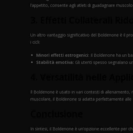
l’appetito, consente agli atleti di guadagnare musco
3. Effetti Collaterali Rido
Un altro vantaggio significativo del Boldenone è il prof
i cicli:
Minori effetti estrogenici:
Il Boldenone ha un bas
Stabilità emotiva:
Gli utenti spesso segnalano una 
4. Versatilità nelle App
Il Boldenone è usato in vari contesti di allenamento, r
muscolare, il Boldenone si adatta perfettamente alle esig
Conclusione
In sintesi, il Boldenone è un’opzione eccellente per chi 