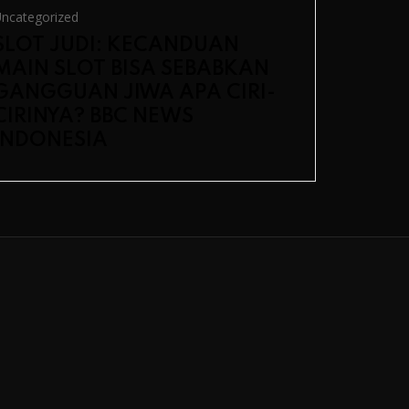
ncategorized
Uncategori
SLOT JUDI: KECANDUAN
ทำความรู
MAIN SLOT BISA SEBABKAN
บนโลกดิจ
GANGGUAN JIWA APA CIRI-
CIRINYA? BBC NEWS
INDONESIA