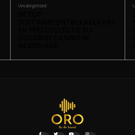
Uncategorized
U
DE TOP
SOFTWAREONTWIKKELAARS
EN SPELCOLLECTIE BIJ
GOLDRUN CASINO IN
NEDERLAND