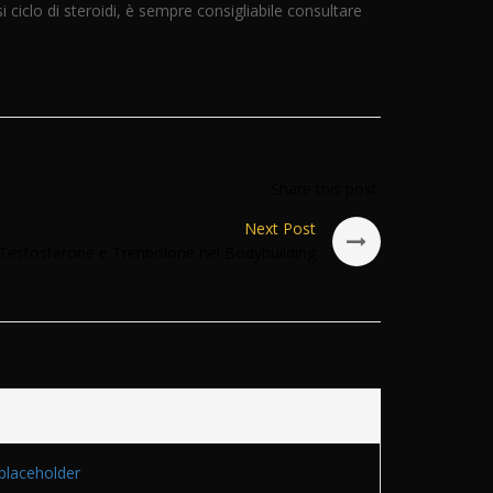
si ciclo di steroidi, è sempre consigliabile consultare
Share this post:
Next Post
 Testosterone e Trenbolone nel Bodybuilding