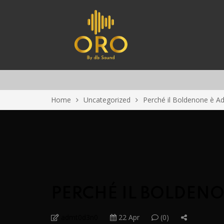
Home
Uncategorized
Perché il Boldenone è Ada
PERCHÉ IL BOLDENO
admt0d3n0
22 Apr
(0)