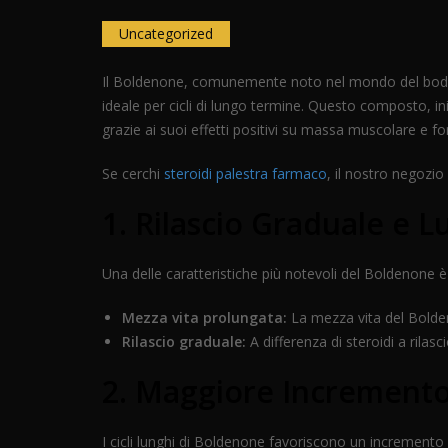
Uncategorized
Il Boldenone, comunemente noto nel mondo del bodybui
ideale per cicli di lungo termine. Questo composto, ini
grazie ai suoi effetti positivi su massa muscolare e fo
Se cerchi
steroidi palestra farmaco
, il nostro negozio
1. Rilascio Graduale e L
Una delle caratteristiche più notevoli del Boldenone è il
Mezza vita prolungata:
La mezza vita del Boldeno
Rilascio graduale:
A differenza di steroidi a rilas
2. Maggiore Incremento
I cicli lunghi di Boldenone favoriscono un incremento 