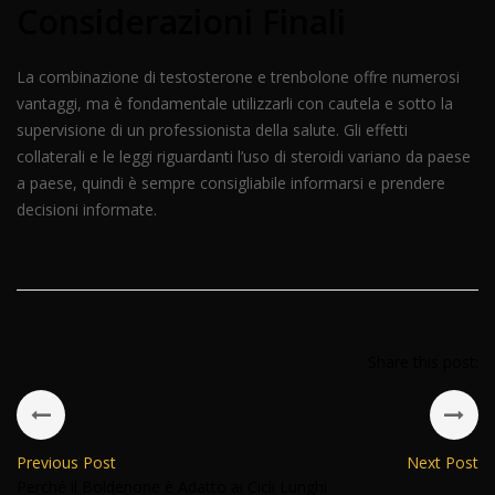
Considerazioni Finali
La combinazione di testosterone e trenbolone offre numerosi
vantaggi, ma è fondamentale utilizzarli con cautela e sotto la
supervisione di un professionista della salute. Gli effetti
collaterali e le leggi riguardanti l’uso di steroidi variano da paese
a paese, quindi è sempre consigliabile informarsi e prendere
decisioni informate.
Share this post:
Previous Post
Next Post
Perché il Boldenone è Adatto ai Cicli Lunghi