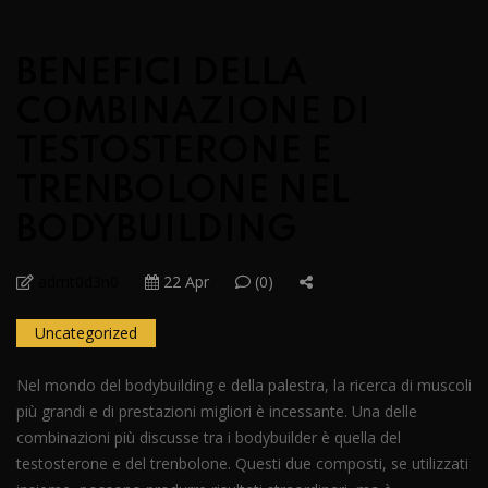
BENEFICI DELLA
COMBINAZIONE DI
TESTOSTERONE E
TRENBOLONE NEL
BODYBUILDING
admt0d3n0
22 Apr
(0)
Uncategorized
Nel mondo del bodybuilding e della palestra, la ricerca di muscoli
più grandi e di prestazioni migliori è incessante. Una delle
combinazioni più discusse tra i bodybuilder è quella del
testosterone e del trenbolone. Questi due composti, se utilizzati