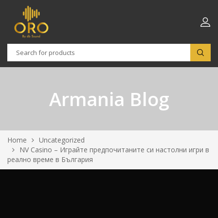
Armania Blog
Home
Uncategorized
NV Casino – Играйте предпочитаните си настолни игри в
реално време в България