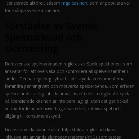
licensierade aktörer, såsom
mga casinon
, som är populära val
för många svenska spelare.
Förståelse av Svensk
Spelmarknad och
Licensiering
Den svenska spelmarknaden regleras av Spelinspektionen, som
ansvarar för att övervaka och kontrollera all spelverksamhet i
landet. Denna reglering syftar till att skydda konsumenterna,
förhindra penningtvätt och motverka spelberoende. Som erfaren
spelare är det viktigt att du är väl insatt i dessa regler. Att spela
på licensierade kasinon är inte bara lagligt, utan det ger också
en rad fördelar, inklusive högre säkerhet, rättvisa spel och
tillgång till konsumentskydd.
Licensierade kasinon måste följa strikta regler och krav,
inklusive att använda slumpgeneratorer (RNG) som testas