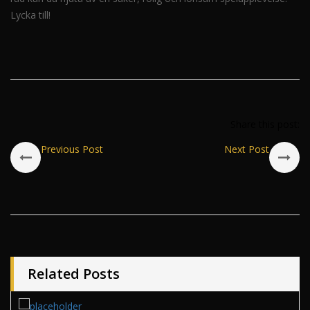
Lycka till!
Share this post:
Previous Post
Next Post
Related Posts