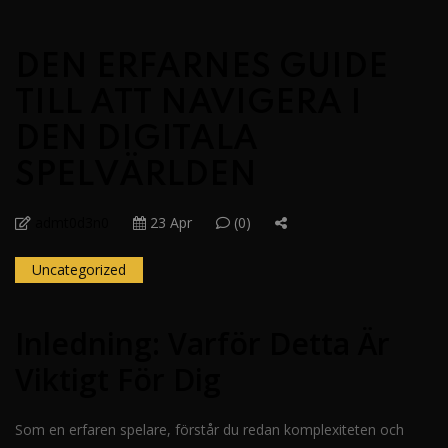
DEN ERFARNES GUIDE
TILL ATT NAVIGERA I
DEN DIGITALA
SPELVÄRLDEN
admt0d3n0
23 Apr
(0)
Uncategorized
Inledning: Varför Detta Är
Viktigt För Dig
Som en erfaren spelare, förstår du redan komplexiteten och