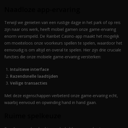
Naadloze app-ervaring
Terwijl we genieten van een rustige dagje in het park of op reis
zijn naar ons werk, heeft mobiel gamen onze game-ervaring
enorm versimpeld. De Rainbet Casino-app maakt het mogelijk
om moeiteloos onze voorkeurs spellen te spelen, waardoor het
eenvoudig is om altijd en overal te spelen. Hier zijn drie cruciale
functies die onze mobiele game-ervaring versterken:
Intuïtieve interface
Razendsnelle laadtijden
Veilige transacties
Met deze eigenschappen verbeterd onze game-ervaring echt,
waarbij eenvoud en opwinding hand in hand gaan.
Ruime spelkeuze