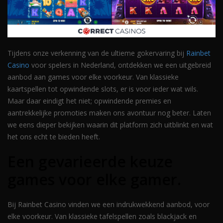
Tijdens onze verkenning van de ultieme gokervaring bij
Rainbet
Casino
voor spelers in Nederland, ontdekken we een uitgebreid
aanbod aan games voor elke voorkeur. Van klassieke
kaartspellen tot opwindende slots, er is voor ieder wat wils.
Maar daar eindigt het niet; opwindende premies en
aantrekkelijke promoties maken ons avontuur nog beter. Laten
we eens dieper bekijken waarin dit platform zich uitblinkt en wat
het ons echt te bieden heeft.
Een gevarieerde keuze
games voor elke gamer.
Bij Rainbet Casino vinden we een indrukwekkend aanbod, voor
elke voorkeur. Van klassieke tafelspellen zoals blackjack en