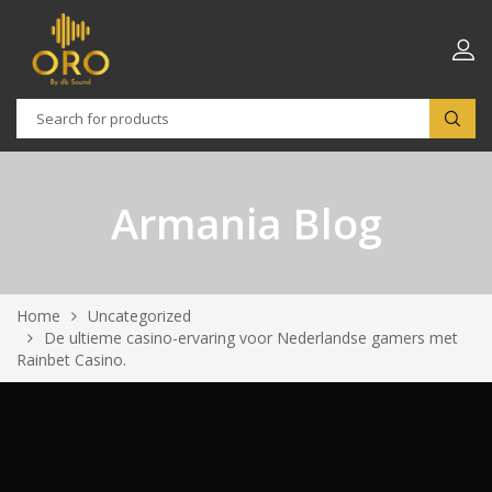
Armania Blog
Home
Uncategorized
De ultieme casino-ervaring voor Nederlandse gamers met
Rainbet Casino.