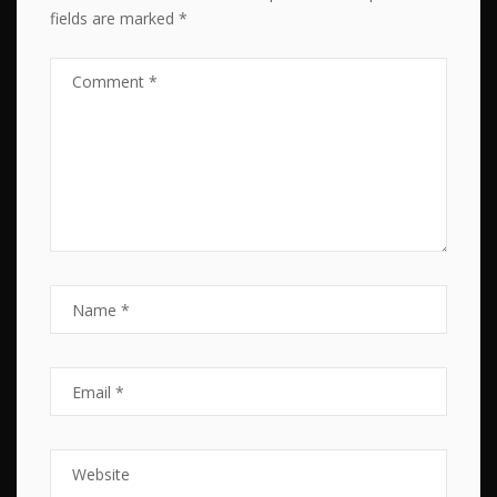
fields are marked
*