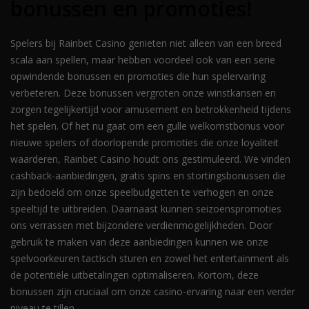
bonussen en promoties!
Spelers bij Rainbet Casino genieten niet alleen van een breed
scala aan spellen, maar hebben voordeel ook van een serie
opwindende bonussen en promoties die hun spelervaring
verbeteren. Deze bonussen vergroten onze winstkansen en
zorgen tegelijkertijd voor amusement en betrokkenheid tijdens
het spelen. Of het nu gaat om een gulle welkomstbonus voor
nieuwe spelers of doorlopende promoties die onze loyaliteit
waarderen, Rainbet Casino houdt ons gestimuleerd. We vinden
cashback-aanbiedingen, gratis spins en stortingsbonussen die
zijn bedoeld om onze speelbudgetten te verhogen en onze
speeltijd te uitbreiden. Daarnaast kunnen seizoenspromoties
ons verrassen met bijzondere verdienmogelijkheden. Door
gebruik te maken van deze aanbiedingen kunnen we onze
spelvoorkeuren tactisch sturen en zowel het entertainment als
de potentiële uitbetalingen optimaliseren. Kortom, deze
bonussen zijn cruciaal om onze casino-ervaring naar een verder
niveau te tillen.