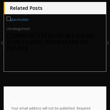
Related Posts
Uncategorized
COMMENT EXTRAIRE SES GAINS
D’UN CASINO INSTANTANÉ EN
FRANCE
Leave a Reply
Your email address will not be published.
Required