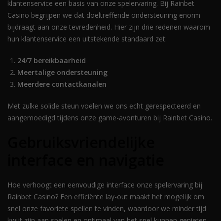
klantenservice een basis van onze spelervaring. Bij Rainbet
Casino begrijpen we dat doeltreffende ondersteuning enorm
bijdraagt aan onze tevredenheid. Hier zijn drie redenen waarom
hun klantenservice een uitstekende standaard zet:
24/7 bereikbaarheid
Meertalige ondersteuning
Meerdere contactkanalen
Met zulke solide steun voelen we ons echt gerespecteerd en
aangemoedigd tijdens onze game-avonturen bij Rainbet Casino.
Gebruiksvriendelijke
interface en navigatie
Hoe verhoogt een eenvoudige interface onze spelervaring bij
Rainbet Casino? Een efficiënte lay-out maakt het mogelijk om
snel onze favoriete spellen te vinden, waardoor we minder tijd
kwijt zijn aan spelen en optimaal van het spel kunnen genieten.