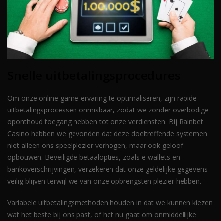
Snelle uitbetalingsprocedures
Om onze online game-ervaring te optimaliseren, zijn rapide
uitbetalingsprocessen onmisbaar, zodat we zonder overbodige
oponthoud toegang hebben tot onze verdiensten. Bij Rainbet
Casino hebben we gevonden dat deze doeltreffende systemen
niet alleen ons speelplezier verhogen, maar ook geloof
opbouwen. Beveiligde betaalopties, zoals e-wallets en
bankoverschrijvingen, verzekeren dat onze geldelijke gegevens
veilig blijven terwijl we van onze opbrengsten plezier hebben.
Variabele uitbetalingsmethoden houden in dat we kunnen kiezen
wat het beste bij ons past, of het nu gaat om onmiddellijke