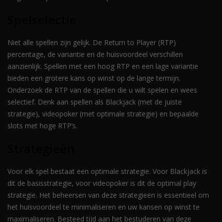
Spelselectie
Niet alle spellen zijn gelijk. De Return to Player (RTP)
percentage, de variantie en de huisvoordeel verschillen
aanzienlijk. Spellen met een hoog RTP en een lage variantie
bieden een grotere kans op winst op de lange termijn.
Onderzoek de RTP van de spellen die u wilt spelen en wees
selectief. Denk aan spellen als Blackjack (met de juiste
strategie), videopoker (met optimale strategie) en bepaalde
slots met hoge RTP’s.
Strategieën
Voor elk spel bestaat een optimale strategie. Voor Blackjack is
dit de basisstrategie, voor videopoker is dit de optimal play
strategie. Het beheersen van deze strategieën is essentieel om
het huisvoordeel te minimaliseren en uw kansen op winst te
maximaliseren. Besteed tijd aan het bestuderen van deze