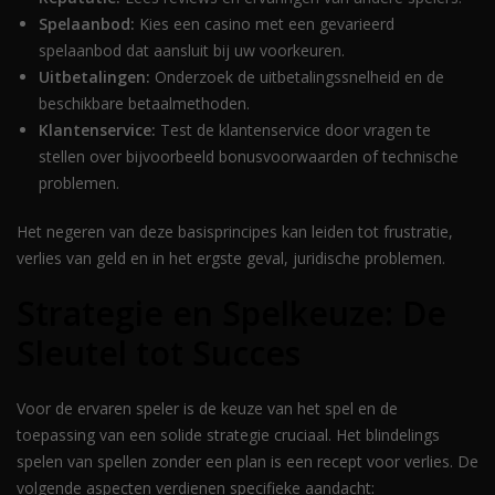
Spelaanbod:
Kies een casino met een gevarieerd
spelaanbod dat aansluit bij uw voorkeuren.
Uitbetalingen:
Onderzoek de uitbetalingssnelheid en de
beschikbare betaalmethoden.
Klantenservice:
Test de klantenservice door vragen te
stellen over bijvoorbeeld bonusvoorwaarden of technische
problemen.
Het negeren van deze basisprincipes kan leiden tot frustratie,
verlies van geld en in het ergste geval, juridische problemen.
Strategie en Spelkeuze: De
Sleutel tot Succes
Voor de ervaren speler is de keuze van het spel en de
toepassing van een solide strategie cruciaal. Het blindelings
spelen van spellen zonder een plan is een recept voor verlies. De
volgende aspecten verdienen specifieke aandacht: