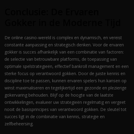
Conclusie: De Ervaren
Gokker in de Moderne Tijd
De online casino-wereld is complex en dynamisch, en vereist
constante aanpassing en strategisch denken. Voor de ervaren
gokker is succes afhankelijk van een combinatie van factoren:
de selectie van betrouwbare platforms, de toepassing van
optimale spelstrategieën, effectief bankroll management en een
sterke focus op verantwoord gokken. Door de juiste kennis en
discipline toe te passen, kunnen ervaren spelers hun kansen op
winst maximaliseren en tegelijkertijd een gezonde en plezierige
gokervaring behouden. Blijf op de hoogte van de laatste
ontwikkelingen, evalueer uw strategieën regelmatig en vergeet
nooit de basisprincipes van verantwoord gokken. De sleutel tot
succes ligt in de combinatie van kennis, strategie en
zelfbeheersing.