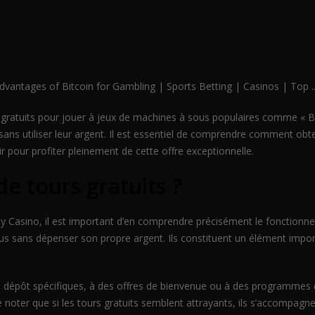
s gratuits pour jouer à jeux de machines à sous populaires comme « B
 sans utiliser leur argent. Il est essentiel de comprendre comment obteni
ir pour profiter pleinement de cette offre exceptionnelle.
e tours gratuits ?
y Casino, il est important d’en comprendre précisément le fonctionne
sous sans dépenser son propre argent. Ils constituent un élément imp
 dépôt spécifiques, à des offres de bienvenue ou à des programmes de
de noter que si les tours gratuits semblent attrayants, ils s’accompag