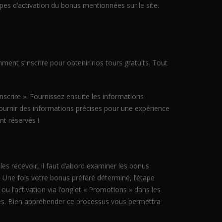
tapes d’activation du bonus mentionnées sur le site.
nt s’inscrire pour obtenir nos tours gratuits. Tout
nscrire ». Fournissez ensuite les informations
fournir des informations précises pour une expérience
nt réservés !
les recevoir, il faut d’abord examiner les bonus
. Une fois votre bonus préféré déterminé, l’étape
u l’activation via l’onglet « Promotions » dans les
bles. Bien appréhender ce processus vous permettra