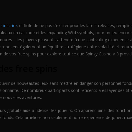
s’inscrire
, difficile de ne pas s’exciter pour les latest releases, rempl
rouleaux en cascade et les expanding Wild symbols, pour un jeu encore
entures – les players peuvent s’attendre à une captivating experience 
s proposent également un équilibre stratégique entre volatilité et return
de vos free spins pour explore tout ce que Spinsy Casino a à provid
 des free spins
couvrir de nouveautés jeux sans mettre en danger son personnel fond
ssionnante. De nombreux participants sont réticents à essayer des titr
e nouvelles aventures.
tours gratuits aide à fidéliser les joueurs. On apprend ainsi des foncti
 fonds. Cela améliore non seulement notre expérience de jouer, mais