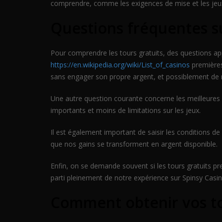
comprendre, comme les exigences de mise et les jeux 
Questions fréquentes su
Pour comprendre les tours gratuits, des questions app
https://en.wikipedia.org/wiki/List_of_casinos
premières
sans engager son propre argent, et possiblement de r
Une autre question courante concerne les meilleures st
importants et moins de limitations sur les jeux.
Il est également important de saisir les conditions de
que nos gains se transforment en argent disponible.
Enfin, on se demande souvent si les tours gratuits pren
parti pleinement de notre expérience sur Spinsy Casin
Comment obtenir vos tou