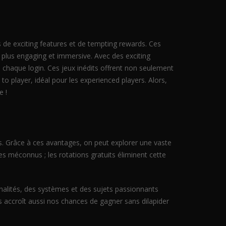
ies de exciting features et de tempting rewards. Ces
 plus engaging et immersive. Avec des exciting
à chaque login. Ces jeux inédits offrent non seulement
 to player, idéal pour les experienced players. Alors,
e !
s. Grâce à ces avantages, on peut explorer une vaste
es méconnus ; les rotations gratuits éliminent cette
onnalités, des systèmes et des sujets passionnants
 accroît aussi nos chances de gagner sans dilapider