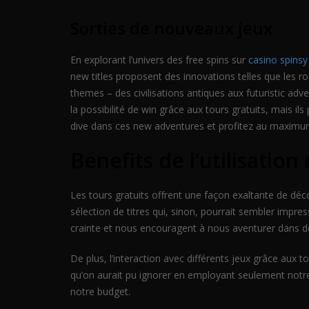
Sorties de nouveaux jeux
En explorant l’univers des free spins sur
casino spinsy 
new titles proposent des innovations telles que les 
themes – des civilisations antiques aux futuristic adv
la possibilité de win grâce aux tours gratuits, mais il
dive dans ces new adventures et profitez au maximum 
Benefits de l’utilisation
Les tours gratuits offrent une façon exaltante de dé
sélection de titres qui, sinon, pourrait sembler impre
crainte et nous encouragent à nous aventurer dans d
De plus, l’interaction avec différents jeux grâce aux 
qu’on aurait pu ignorer en employant seulement notre
notre budget.