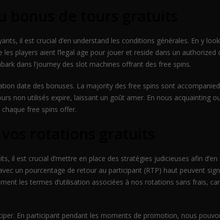
u bonus de tours gratuits
ts, il est crucial d’en understand les conditions générales. En y looking
les players aient l’legal age pour jouer et reside dans un authorized 
bark dans l’journey des slot machines offrant des free spins.
iration date des bonuses. La majority des free spins sont accompanied
urs non utilisés expire, laissant un goût amer. En nous acquainting 
 chaque free spins offer.
vos rotations gratuits
s, il est crucial d’mettre en place des stratégies judicieuses afin d’e
s avec un pourcentage de retour au participant (RTP) haut peuvent sig
ment les termes d’utilisation associées à nos rotations sans frais, ca
rticiper. En participant pendant les moments de promotion, nous pouvon