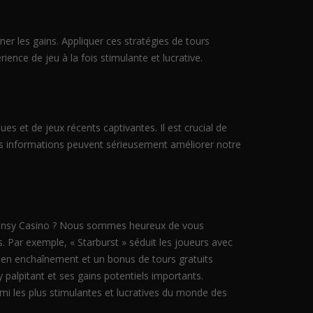
er les gains. Appliquer ces stratégies de tours
ence de jeu à la fois stimulante et lucrative.
es et de jeux récents captivantes. Il est crucial de
 Ces informations peuvent sérieusement améliorer notre
 Spinsy Casino ? Nous sommes heureux de vous
s. Par exemple, « Starburst » séduit les joueurs avec
s en enchaînement et un bonus de tours gratuits
 palpitant et ses gains potentiels importants.
rmi les plus stimulantes et lucratives du monde des