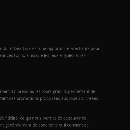
ook of Dead ». C’est une opportunité alléchante pour
r ces tours, ainsi que les jeux éligibles et les
ment. En pratique, les tours gratuits permettent de
ortant des promotions proposées aux joueurs, créées
 fidélité, ce qui nous permet de découvrir de
nent généralement de conditions qu’il convient de