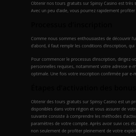
Obtenir nos tours gratuits sur Spinsy Casino est très s
Avec un peu d’aide, vous pourrez rapidement profiter d
Processus d’inscription
Comme nous sommes enthousiastes de découvrir l’univ
d’abord, il faut remplir les conditions d’inscription, 
Pour commencer le processus d’inscription, dirigez-vou
personnelles requises, notamment votre adresse e-mail
optimale. Une fois votre inscription confirmée par e-ma
Étapes d’activation des bonu
Obtenir des tours gratuits sur Spinsy Casino est un pr
disponibles dans votre région et vous assurer de votre
suivante consiste à comprendre les méthodes d’activat
paramètres de votre compte. Après avoir suivi ces éta
non seulement de profiter pleinement de votre expérie