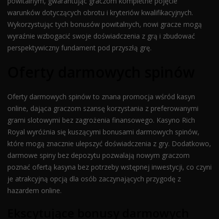
powitalnym, gwarantując graczom kompletne pojęcie
warunków dotyczących obrotu i kryteriów kwalifikacyjnych.
Wykorzystując tych bonusów powitalnych, nowi gracze mogą
wyraźnie wzbogacić swoje doświadczenia z grą i zbudować
perspektywiczny fundament pod przyszłą grę.
Oferty darmowych spinów
Oferty darmowych spinów to znana promocja wśród kasyn
online, dająca graczom szansę korzystania z preferowanymi
grami slotowymi bez zagrożenia finansowego. Kasyno Rich
Royal wyróżnia się kuszącymi bonusami darmowych spinów,
które mogą znacznie ulepszyć doświadczenia z gry. Dodatkowo,
darmowe spiny bez depozytu pozwalają nowym graczom
poznać ofertą kasyna bez potrzeby wstępnej inwestycji, co czyni
je atrakcyjną opcją dla osób zaczynających przygodę z
hazardem online.
Ekscytujące bonusy darmowych