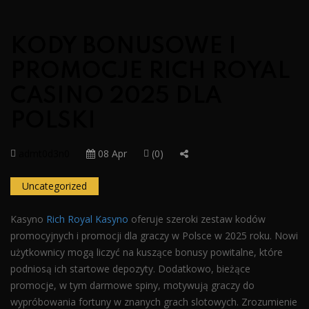
KODY BONUSOWE I
PROMOCJE RICH ROYAL
CASINO 2025 DLA
POLSKI
admt0d3n0
08 Apr
(0)
Uncategorized
Kasyno
Rich Royal Kasyno
oferuje szeroki zestaw kodów
promocyjnych i promocji dla graczy w Polsce w 2025 roku. Nowi
użytkownicy mogą liczyć na kuszące bonusy powitalne, które
podniosą ich startowe depozyty. Dodatkowo, bieżące
promocje, w tym darmowe spiny, motywują graczy do
wypróbowania fortuny w znanych grach slotowych. Zrozumienie