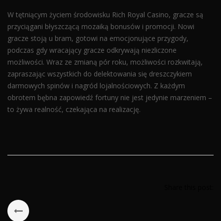
W tętniącym życiem środowisku Rich Royal Casino, gracze są
przyciągani błyszczącą mozaiką bonusów i promocji. Nowi
gracze stoją u bram, gotowi na emocjonujące przygody,
podczas gdy wracający gracze odkrywają niezliczone
możliwości. Wraz ze zmianą pór roku, możliwości rozkwitają,
zapraszając wszystkich do delektowania się dreszczykiem
darmowych spinów i nagród lojalnościowych. Z każdym
obrotem bębna zapowiedź fortuny nie jest jedynie marzeniem –
to żywa realność, czekająca na realizację.
Share this post: