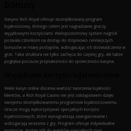
bonusy
Kasyno Rich Royal oferuje skomplikowany program
lojalnościowy, którego celem jest nagradzanie graczy
wyjątkowymi korzyściami. Wielopoziomowy system nagród
pozwala członkom na dostęp do stopniowo cenniejszych
bonusów w miarę postępów, wzbogacając ich doświadczenia w
grze. Taka struktura nie tylko zachęca do częstej gry, ale także
pogłębia poczucie przynależności do społeczności kasyna.
Wyjątkowe korzyści lojalnościowe
Wiele kasyn online docenia wartość tworzenia lojalności
klientów, a Rich Royal Casino nie jest odstępstwem dzięki
swojemu skomplikowanemu programowi lojalnościowemu.
Gracze mogą wykorzystywać specjalnych korzyści
lojalnościowych, które wynagradzają zaangażowanie i
wzbogacają wrażenia z gry. Program oferuje indywidualne
promocje, dostęp VIP do eventów specjalnych oraz