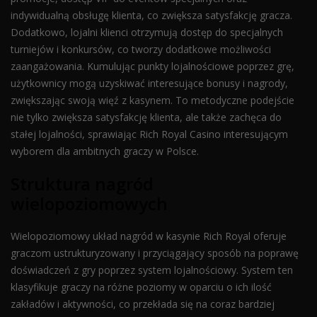
indywidualną obsługę klienta, co zwiększa satysfakcję gracza.
Dodatkowo, lojalni klienci otrzymują dostęp do specjalnych
turniejów i konkursów, co tworzy dodatkowe możliwości
zaangażowania. Kumulując punkty lojalnościowe poprzez grę,
użytkownicy mogą uzyskiwać interesujące bonusy i nagrody,
zwiększając swoją więź z kasynem. To metodyczne podejście
nie tylko zwiększa satysfakcję klienta, ale także zachęca do
stałej lojalności, sprawiając Rich Royal Casino interesującym
wyborem dla ambitnych graczy w Polsce.
Struktura nagród
wielopoziomowych
Wielopoziomowy układ nagród w kasynie Rich Royal oferuje
graczom ustrukturyzowany i przyciągający sposób na poprawę
doświadczeń z gry poprzez system lojalnościowy. System ten
klasyfikuje graczy na różne poziomy w oparciu o ich ilość
zakładów i aktywności, co przekłada się na coraz bardziej