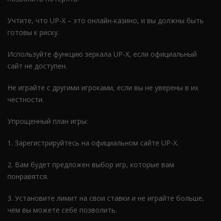
Учтите, что UP-X – это онлайн-казино, и вы должны быть
готовы к риску.
Используйте функцию зеркала UP-X, если официальный
сайт не доступен.
Не играйте с другими игроками, если вы не уверены в их
честности.
Упрощенный план игры:
1. Зарегистрируйтесь на официальном сайте UP-X.
2. Вам будет предложен выбор игр, которые вам
понравятся.
3. Установите лимит на свои ставки и не играйте больше,
чем вы можете себе позволить.