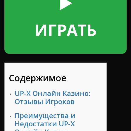
▶️
ИГРАТЬ
Содержимое
UP-X Онлайн Казино:
Отзывы Игроков
Преимущества и
Недостатки UP-X