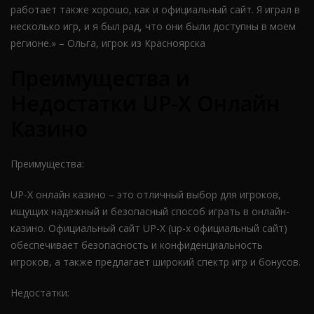
работает также хорошо, как и официальный сайт. Я играл в
несколько игр, и я был рад, что они были доступны в моем
регионе.» – Ольга, игрок из Красноярска
Преимущества и
Недостатки UP-X Онлайн
Казино
Преимущества:
UP-X онлайн казино – это отличный выбор для игроков,
ищущих надежный и безопасный способ играть в онлайн-
казино. Официальный сайт UP-X (up-x официальный сайт)
обеспечивает безопасность и конфиденциальность
игроков, а также предлагает широкий спектр игр и бонусов.
Недостатки: