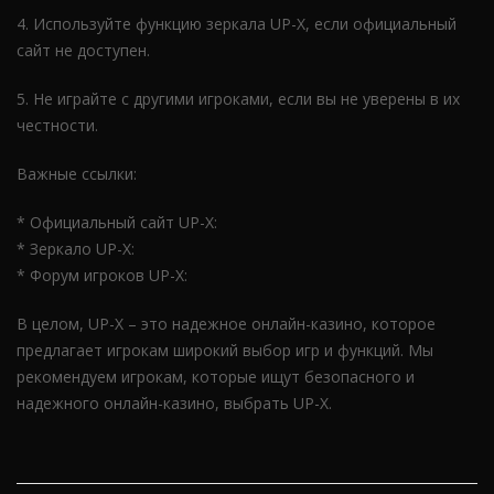
4. Используйте функцию зеркала UP-X, если официальный
сайт не доступен.
5. Не играйте с другими игроками, если вы не уверены в их
честности.
Важные ссылки:
* Официальный сайт UP-X:
* Зеркало UP-X:
* Форум игроков UP-X:
В целом, UP-X – это надежное онлайн-казино, которое
предлагает игрокам широкий выбор игр и функций. Мы
рекомендуем игрокам, которые ищут безопасного и
надежного онлайн-казино, выбрать UP-X.