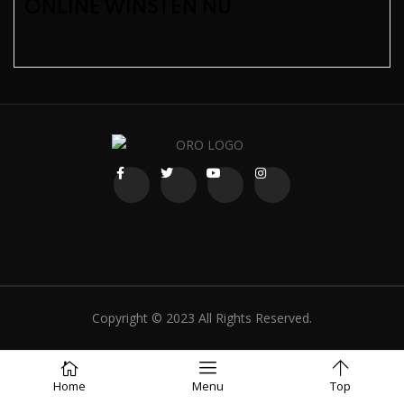
ONLINE WINSTEN NU
Copyright © 2023 All Rights Reserved.
Home
Menu
Top