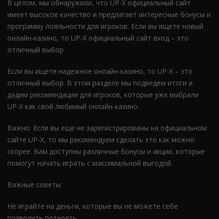
В целом, мы обнаружили, что UP-X официальный сайт
имеет высокое качество и предлагает интересные бонусы и
программу лояльности для игроков. Если вы ищете новый
онлайн-казино, то UP-X официальный сайт вход – это
отличный выбор.
Если вы ищете надежное онлайн-казино, то UP-X – это
отличный выбор. В этом разделе мы подведем итоги и
дадим рекомендации для игроков, которые уже выбрали
UP-X как свой любимый онлайн-казино.
Важно: Если вы еще не зарегистрированы на официальном
сайте UP-X, то мы рекомендуем сделать это как можно
скорее. Вам доступны различные бонусы и акции, которые
помогут начать играть с максимальной выгодой.
Важные советы:
Не играйте на деньги, которые вы не можете себе
позволить потерять.