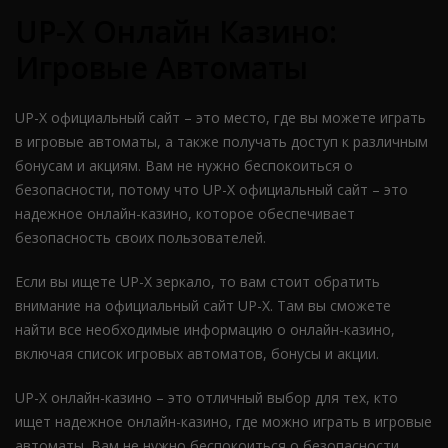
UP-X Онлайн Казино:
Игровые Автоматы
UP-X официальный сайт – это место, где вы можете играть
в игровые автоматы, а также получать доступ к различным
бонусам и акциям. Вам не нужно беспокоиться о
безопасности, потому что UP-X официальный сайт – это
надежное онлайн-казино, которое обеспечивает
безопасность своих пользователей.
Если вы ищете UP-X зеркало, то вам стоит обратить
внимание на официальный сайт UP-X. Там вы сможете
найти все необходимые информацию о онлайн-казино,
включая список игровых автоматов, бонусы и акции.
UP-X онлайн-казино – это отличный выбор для тех, кто
ищет надежное онлайн-казино, где можно играть в игровые
автоматы. Вам не нужно беспокоиться о безопасности,