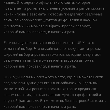
казино. Это зеркало официального сайта, которое
предлагает игрокам аналогичные условия игры. Вы можете
найти игровые автоматы, которые предлагают различные
темы, от классических фруктов до фэнтезий и научной
фантастики. Вы можете выбрать игровой автомат,
который вам понравился, и начать играть.
Если вы ищете играть в онлайн-казино, то UP-X – это
отличный выбор. Это онлайн-казино предлагает игрокам
широкий выбор игровых автоматов, которые предлагают
различные темы. Вы можете найти игровой автомат,
который вам понравился, и начать играть.
UP-X официальный сайт – это место, где вы можете найти
все, что вам нужно для игры в онлайн-казино. Здесь вы
можете найти игровые автоматы, которые предлагают
различные темы, от классических фруктов до фэнтезий и
научной фантастики. Вы можете выбрать игровой автомат,
который вам понравился, и начать играть.