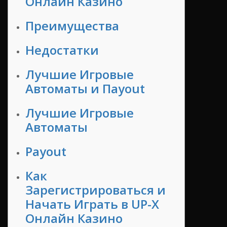
Онлайн Казино
Преимущества
Недостатки
Лучшие Игровые
Автоматы и Пayout
Лучшие Игровые
Автоматы
Payout
Как
Зарегистрироваться и
Начать Играть в UP-X
Онлайн Казино