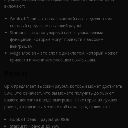
включают:
Book of Dead – это классический слот с джекпотом,
который предлагает высокий payout.
Starburst – это популярный слот с уникальными
функциями, которые могут привести к высоким
выигрышам.
Mega Moolah – это слот с джекпотом, который может
привести к жизни изменяющим выигрышам.
Payout
Up X предлагает высокий payout, который может достигать
98%. Это означает, что вы можете получить до 98% от
вашего депозита в виде выигрыша. Некоторые из лучших
payout, которые вы можете найти на Up X, включают:
Book of Dead – payout до 98%
Starburst – payout до 96%