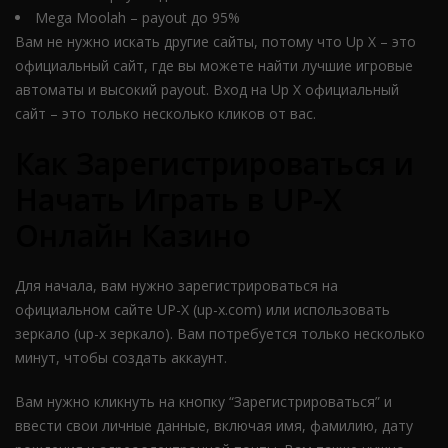
Mega Moolah – payout до 95%
Вам не нужно искать другие сайты, потому что Up X – это
официальный сайт, где вы можете найти лучшие игровые
автоматы и высокий payout. Вход на Up X официальный
сайт – это только несколько кликов от вас.
Как Зарегистрироваться и
Начать Играть в UP-X
Онлайн Казино
Для начала, вам нужно зарегистрироваться на
официальном сайте UP-X (up-x.com) или использовать
зеркало (up-x зеркало). Вам потребуется только несколько
минут, чтобы создать аккаунт.
Вам нужно кликнуть на кнопку “Зарегистрироваться” и
ввести свои личные данные, включая имя, фамилию, дату