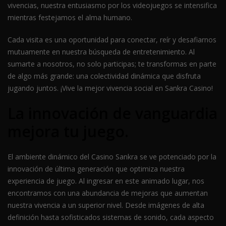
vivencias, nuestra entusiasmo por los videojuegos se intensifica
mientras festejamos el alma humano.
Cada visita es una oportunidad para conectar, reír y desafiarnos
mutuamente en nuestra búsqueda de entretenimiento. Al
sumarte a nosotros, no solo participas; te transformas en parte
de algo más grande: una colectividad dinámica que disfruta
jugando juntos. ¡Vive la mejor vivencia social en Sankra Casino!
La innovación de vanguardia
mejora tu juego.
El ambiente dinámico del Casino Sankra se ve potenciado por la
innovación de última generación que optimiza nuestra
experiencia de juego. Al ingresar en este animado lugar, nos
encontramos con una abundancia de mejoras que aumentan
nuestra vivencia a un superior nivel. Desde imágenes de alta
definición hasta sofisticados sistemas de sonido, cada aspecto