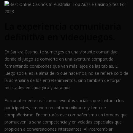
La experiencia comunitaria
definitiva en videojuegos.
En Sankra Casino, te sumerges en una vibrante comunidad
donde el juego se convierte en una aventura compartida,
fomentando conexiones que van más lejos de las tablas. El
juego social es la alma de lo que hacemos; no se refiere solo de
la adrenalina de los entretenimientos, sino también de forjar
amistades en cada giro y barajada.
Frecuentemente realizamos eventos sociales que juntan a los
participantes, creando un entorno vibrante y lleno de
compañerismo. Encontrarás ese compañerismo en torneos que
promueven la sana competencia y en veladas especiales que
propician a conversaciones interesantes. Al intercambiar