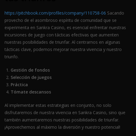
https://pitchbook.com/profiles/company/110758-06
Sacando
provecho de el asombroso espíritu de comunidad que se
experimenta en Sankra Casino, es esencial enfrentar nuestras
incursiones de juego con tácticas efectivas que aumenten
nuestras posibilidades de triunfar. Al centrarnos en algunas
tácticas clave, podemos mejorar nuestra vivencia y nuestro
triunfo.
Gestión de fondos
Selección de juegos
Práctica
Tómate descansos
Al implementar estas estrategias en conjunto, no solo
disfrutaremos de nuestra vivencia en Sankra Casino, sino que
también aumentaremos nuestras posibilidades de triunfar.
¡Aprovechemos al máximo la diversión y nuestro potencial!