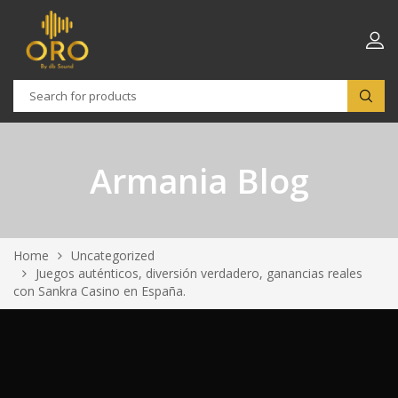
Armania Blog
Home
Uncategorized
Juegos auténticos, diversión verdadero, ganancias reales
con Sankra Casino en España.