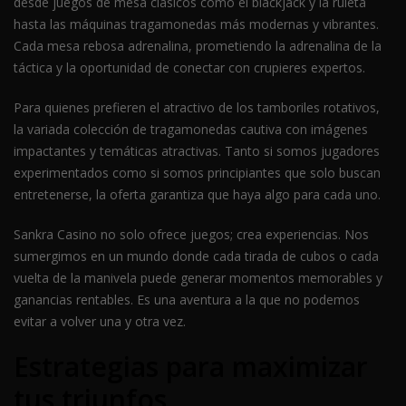
desde juegos de mesa clásicos como el blackjack y la ruleta
hasta las máquinas tragamonedas más modernas y vibrantes.
Cada mesa rebosa adrenalina, prometiendo la adrenalina de la
táctica y la oportunidad de conectar con crupieres expertos.
Para quienes prefieren el atractivo de los tamboriles rotativos,
la variada colección de tragamonedas cautiva con imágenes
impactantes y temáticas atractivas. Tanto si somos jugadores
experimentados como si somos principiantes que solo buscan
entretenerse, la oferta garantiza que haya algo para cada uno.
Sankra Casino no solo ofrece juegos; crea experiencias. Nos
sumergimos en un mundo donde cada tirada de cubos o cada
vuelta de la manivela puede generar momentos memorables y
ganancias rentables. Es una aventura a la que no podemos
evitar a volver una y otra vez.
Estrategias para maximizar
tus triunfos