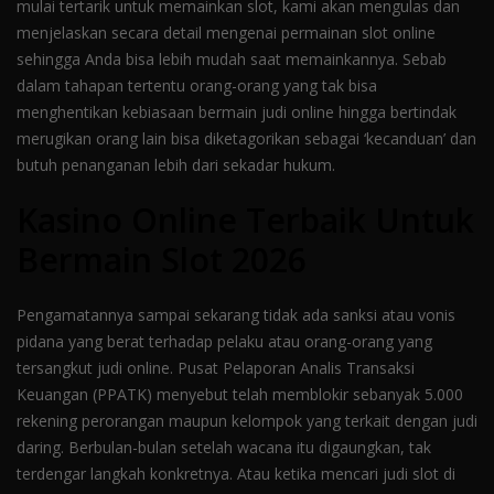
mulai tertarik untuk memainkan slot, kami akan mengulas dan
menjelaskan secara detail mengenai permainan slot online
sehingga Anda bisa lebih mudah saat memainkannya. Sebab
dalam tahapan tertentu orang-orang yang tak bisa
menghentikan kebiasaan bermain judi online hingga bertindak
merugikan orang lain bisa diketagorikan sebagai ‘kecanduan’ dan
butuh penanganan lebih dari sekadar hukum.
Kasino Online Terbaik Untuk
Bermain Slot 2026
Pengamatannya sampai sekarang tidak ada sanksi atau vonis
pidana yang berat terhadap pelaku atau orang-orang yang
tersangkut judi online. Pusat Pelaporan Analis Transaksi
Keuangan (PPATK) menyebut telah memblokir sebanyak 5.000
rekening perorangan maupun kelompok yang terkait dengan judi
daring. Berbulan-bulan setelah wacana itu digaungkan, tak
terdengar langkah konkretnya. Atau ketika mencari judi slot di