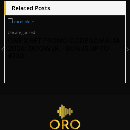
Related Posts
Uncategorized
ONE X BET PROMO CODE SOMALIA
2026: 1XTOWER – BONUS UP TO
€130