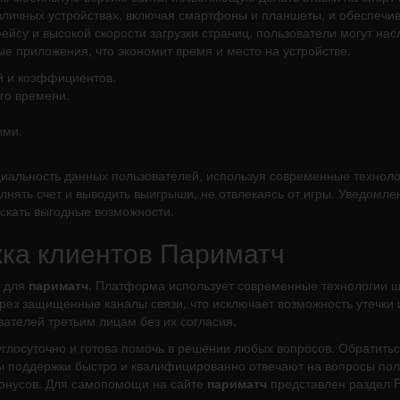
зличных устройствах, включая смартфоны и планшеты, и обеспечи
су и высокой скорости загрузки страниц, пользователи могут насл
ые приложения, что экономит время и место на устройстве.
й и коэффициентов.
го времени.
ыми.
циальность данных пользователей, используя современные техно
лнять счет и выводить выигрыши, не отвлекаясь от игры. Уведомл
ускать выгодные возможности.
жка клиентов Париматч
м для
париматч
. Платформа использует современные технологии 
ерез защищенные каналы связи, что исключает возможность утечки
ателей третьим лицам без их согласия.
глосуточно и готова помочь в решении любых вопросов. Обратитьс
ы поддержки быстро и квалифицированно отвечают на вопросы п
бонусов. Для самопомощи на сайте
париматч
представлен раздел F