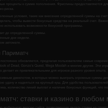
ьные проценты к сумме пополнения. Фриспины предоставляются дл
ез риска.
еленные условия, такие как внесение определенной суммы на сче
делать, чтобы вывести бонусные средства на реальный счет. Важн
но использовать возможности бонусной программы.
зит до определенной суммы.
ленные дни недели.
ом автомате.
ы Париматч
постоянно обновляется, предлагая пользователям самые совреме
Book of Dead, Gonzo’s Quest, Mega Moolah и многие другие. Эти и
о делает их привлекательными для игроков разного уровня опыта.
сивным джекпотом, в которых можно выиграть огромные суммы де
вою удачу и надеяться на крупный куш. Для удобства пользователе
тика, количество линий выплат и наличие бонусных функций, что п
атч: ставки и казино в любом 
 мобильную версию сайта, позволяющую делать ставки на спорт и 