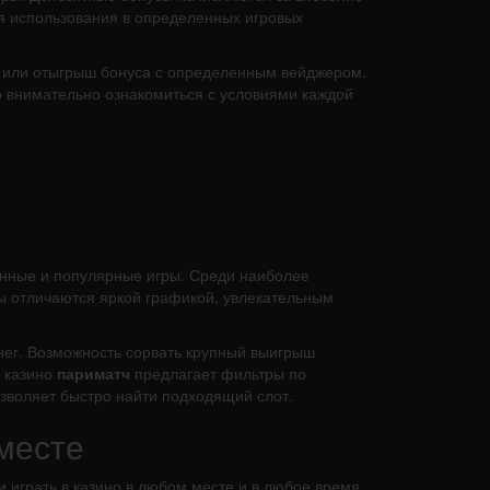
я использования в определенных игровых
т или отыгрыш бонуса с определенным вейджером.
о внимательно ознакомиться с условиями каждой
нные и популярные игры. Среди наиболее
гры отличаются яркой графикой, увлекательным
нег. Возможность сорвать крупный выигрыш
й казино
париматч
предлагает фильтры по
озволяет быстро найти подходящий слот.
месте
играть в казино в любом месте и в любое время.