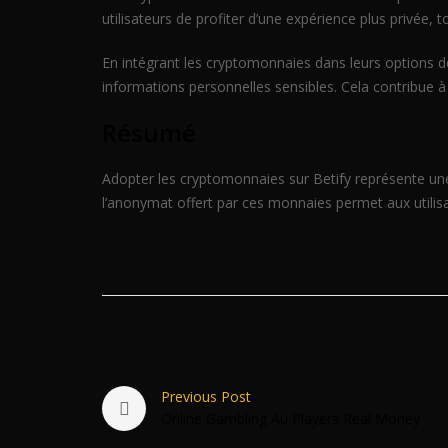
utilisateurs de profiter d’une expérience plus privée,
En intégrant les cryptomonnaies dans leurs options de
informations personnelles sensibles. Cela contribue à 
Résumé
Adopter les cryptomonnaies sur Betify représente une 
l’anonymat offert par ces monnaies permet aux utilisat
Previous Post
Online Gambling Au Players Real Money