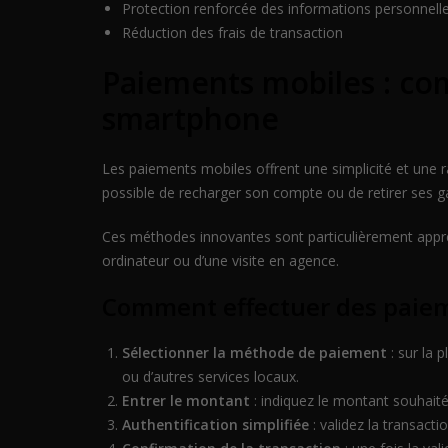
Protection renforcée des informations personnell
Réduction des frais de transaction
Paiements mobiles : co
smartphone
Les paiements mobiles offrent une simplicité et une r
possible de recharger son compte ou de retirer ses g
Ces méthodes innovantes sont particulièrement apprécié
ordinateur ou d’une visite en agence.
Comment effectuer des paiem
Sélectionner la méthode de paiement
: sur la 
ou d’autres services locaux.
Entrer le montant
: indiquez le montant souhaité
Authentification simplifiée
: validez la transact