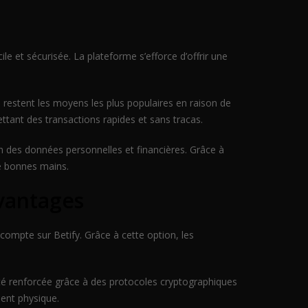
e et sécurisée. La plateforme s’efforce d’offrir une
i restent les moyens les plus populaires en raison de
ttant des transactions rapides et sans tracas.
on des données personnelles et financières. Grâce à
de bonnes mains.
avantages
 compte sur Betify. Grâce à cette option, les
rité renforcée grâce à des protocoles cryptographiques
ent physique.