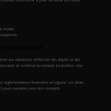
ous pouvez commencer à jouer ou retirer vos fonds.
nt mobile.
smartphone.
e traitement
ttent aux utilisateurs d’effectuer des dépôts et des
s bancaires et confirmer le montant à transférer. Une
es réglementations financières en vigueur. Les délais
 3 jours ouvrables pour être complété.