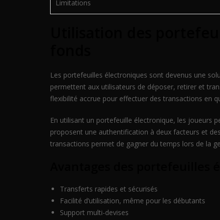
Limitations
Utilisation des portefeu
fonds
Les portefeuilles électroniques sont devenus une soluti
permettent aux utilisateurs de déposer, retirer et tra
flexibilité accrue pour effectuer des transactions en qu
En utilisant un portefeuille électronique, les joueurs
proposent une authentification à deux facteurs et des 
transactions permet de gagner du temps lors de la ges
Avantages des portefeuilles é
Transferts rapides et sécurisés
Facilité d’utilisation, même pour les débutants
Support multi-devises