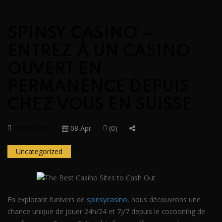
SPINSY CASINO –
ENTREZ À UN CASINO
OUVERT EN
PERMANENCE DEPUIS
CHEZ VOUS EN SUISSE
admt0d3n0
08 Apr
(0)
Uncategorized
En explorant l’univers de
spinsycasino
, nous découvrons une
chance unique de jouer 24h/24 et 7j/7 depuis le cocooning de