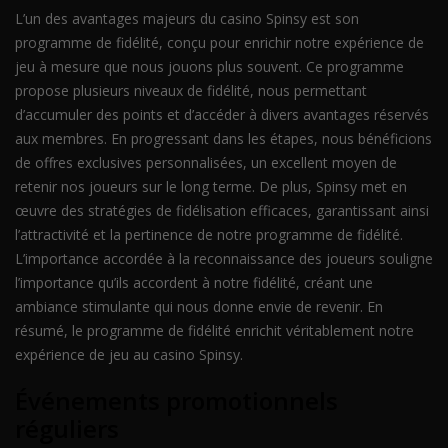
L’un des avantages majeurs du casino Spinsy est son
programme de fidélité, conçu pour enrichir notre expérience de
jeu à mesure que nous jouons plus souvent. Ce programme
propose plusieurs niveaux de fidélité, nous permettant
d’accumuler des points et d’accéder à divers avantages réservés
aux membres. En progressant dans les étapes, nous bénéficions
de offres exclusives personnalisées, un excellent moyen de
retenir nos joueurs sur le long terme. De plus, Spinsy met en
œuvre des stratégies de fidélisation efficaces, garantissant ainsi
l’attractivité et la pertinence de notre programme de fidélité.
L’importance accordée à la reconnaissance des joueurs souligne
l’importance qu’ils accordent à notre fidélité, créant une
ambiance stimulante qui nous donne envie de revenir. En
résumé, le programme de fidélité enrichit véritablement notre
expérience de jeu au casino Spinsy.
Événements promotionnels
réguliers