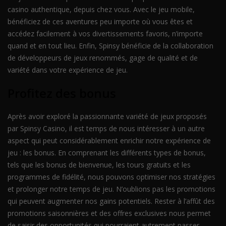
casino authentique, depuis chez vous. Avec le jeu mobile,
bénéficiez de ces aventures peu importe où vous êtes et
accédez facilement à vos divertissements favoris, n’importe
quand et en tout lieu. Enfin, Spinsy bénéficie de la collaboration
de développeurs de jeux renommés, gage de qualité et de
variété dans votre expérience de jeu.
Profitez des bonus
Après avoir exploré la passionnante variété de jeux proposés
par Spinsy Casino, il est temps de nous intéresser à un autre
aspect qui peut considérablement enrichir notre expérience de
jeu : les bonus. En comprenant les différents types de bonus,
tels que les bonus de bienvenue, les tours gratuits et les
programmes de fidélité, nous pouvons optimiser nos stratégies
et prolonger notre temps de jeu. N’oublions pas les promotions
qui peuvent augmenter nos gains potentiels. Rester à l’affût des
promotions saisonnières et des offres exclusives nous permet
de saisir des opportunités qui pourraient autrement passer