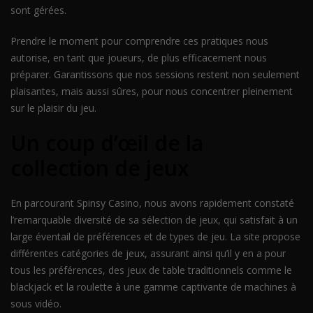
sont gérées.
Prendre le moment pour comprendre ces pratiques nous
autorise, en tant que joueurs, de plus efficacement nous
préparer. Garantissons que nos sessions restent non seulement
plaisantes, mais aussi sûres, pour nous concentrer pleinement
sur le plaisir du jeu.
Un coup d’œil de la
collection de jeux
En parcourant Spinsy Casino, nous avons rapidement constaté
l’remarquable diversité de sa sélection de jeux, qui satisfait à un
large éventail de préférences et de types de jeu. La site propose
différentes catégories de jeux, assurant ainsi qu’il y en a pour
tous les préférences, des jeux de table traditionnels comme le
blackjack et la roulette à une gamme captivante de machines à
sous vidéo.