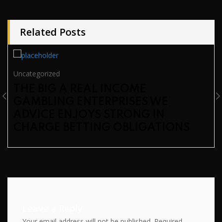
Related Posts
Uncategorized
THE BIG A REAL INCOME
GAMBLING ENTERPRISES WE
ADVICE ENJOYS STRONG IN
CHARGE BETTING OBLIGATIONS
Leave a Reply
Your email address will not be published.
Required