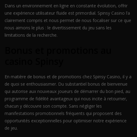
Dans un environnement en ligne en constante évolution, offrir
une expérience utilisateur fluide est primordial. Spinsy Casino l’a
clairement compris et nous permet de nous focaliser sur ce que
nous aimons le plus : le divertissement du jeu sans les
limitations de la recherche.
Bonus et promotions au
casino Spinsy
En matière de bonus et de promotions chez Spinsy Casino, il y a
de quoi se enthousiasmer. Du substantiel bonus de bienvenue
qui autorise aux nouveaux joueurs de démarrer du bon pied, au
programme de fidélité avantageux qui nous incite à retourner,
chacun y découvre son compte. Sans négliger les
manifestations promotionnels fréquents qui proposent des
opportunités exceptionnelles pour optimiser notre expérience
de jeu.