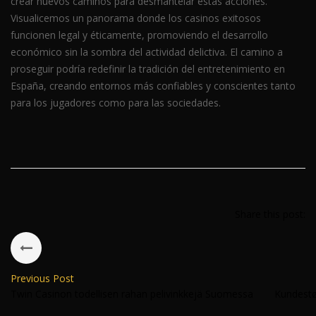
crear nuevos caminos para desmantelar estas acciones.
Visualicemos un panorama donde los casinos exitosos
funcionen legal y éticamente, promoviendo el desarrollo
económico sin la sombra del actividad delictiva. El camino a
proseguir podría redefinir la tradición del entretenimiento en
España, creando entornos más confiables y conscientes tanto
para los jugadores como para las sociedades.
Share this post:
Previous Post
Twin Casinon todellisen rahan pelivinkkejä Suomessa
Kundestø