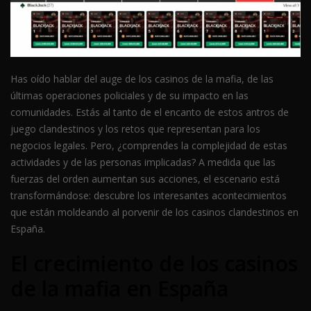
Has oído hablar del auge de los casinos de la mafia, de las
últimas operaciones policiales y de su impacto en las
comunidades. Estás al tanto de el encanto de estos antros de
juego clandestinos y los retos que representan para los
negocios legales. Pero, ¿comprendes la complejidad de estas
actividades y de las personas implicadas? A medida que las
fuerzas del orden aumentan sus acciones, el escenario está
transformándose: descubre los interesantes acontecimientos
que están moldeando al porvenir de los casinos clandestinos en
España.
El crecimiento de los casinos
de la mafia en España