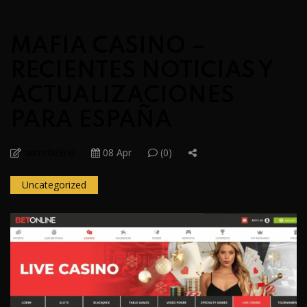
MAFIA CASINO –
RECIENTES NOTICIAS Y
ACTUALIZACIONES
PARA ESPAÑA
admt0d3n0
08 Apr
(0)
Uncategorized