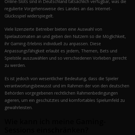
Online-Slots sind in Deutschland tatsächlich verfügbar, was die
regulierte Vorgehensweise des Landes an das Internet-
Glücksspiel widerspiegelt.
Viele lizenzierte Betreiber bieten eine Auswahl von
Spielautomaten an und geben den Nutzern so die Möglichkeit,
ihr Gaming-Erlebnis individuell zu anpassen. Diese
Anpassungsfähigkeit erlaubt es jedem, Themen, Bets und
Spielstile auszuwählen und so verschiedenen Vorlieben gerecht
zu werden.
Es ist jedoch von wesentlicher Bedeutung, dass die Spieler
verantwortungsbewusst und im Rahmen der von den deutschen
Behörden vorgegebenen rechtlichen Rahmenbedingungen
agieren, um ein geschütztes und komfortables Spielumfeld zu
gewährleisten.
Wie kann ich meine Gaming-
Sessions einschränken?