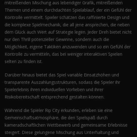
mitreißenden Mischung aus lebendiger Grafik, mitreißenden
Themen und einem durchdachten Spielablauf, der ein Gefühl der
Kontrolle vermittelt. Spieler schätzen das raffinierte Design und
die komplexe Spielmechanik, die all jene ansprechen, die neben
dem Glück auch Wert auf Strategie legen. Jeder Dreh bietet nicht
nur den Thrill potenzieller Gewinne, sondern auch die
Möglichkeit, eigene Taktiken anzuwenden und so ein Gefühl der
Kontrolle zu vermitteln, das bei weniger interaktiven Spielen
selten zu finden ist.
Darüber hinaus bietet das Spiel variable Einsatzhöhen und
transparente Auszahlungsstrukturen, sodass die Spieler ihr
Spielerlebnis ihren individuellen Vorlieben und ihrer
Risikobereitschaft entsprechend gestalten können.
Während die Spieler Rip City erkunden, erleben sie eine
Gemeinschaftsatmosphäre, die den Spielspaß durch
kameradschaftlichen Wettbewerb und gemeinsame Erlebnisse
steigert. Diese gelungene Mischung aus Unterhaltung und