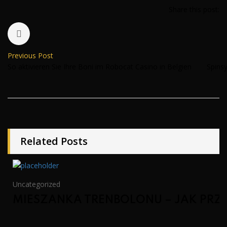
Share this post:
Previous Post
So aktivieren Sie Ihre Boni im Robocat Casino in Belgien
Spins
Related Posts
Uncategorized
MIESZANKA TRENBOLONU – JAK PR