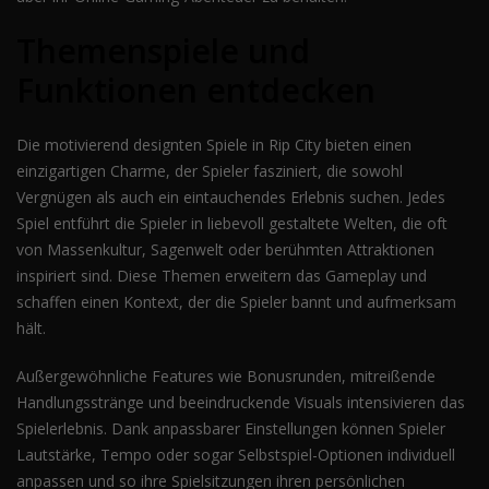
Themenspiele und
Funktionen entdecken
Die motivierend designten Spiele in Rip City bieten einen
einzigartigen Charme, der Spieler fasziniert, die sowohl
Vergnügen als auch ein eintauchendes Erlebnis suchen. Jedes
Spiel entführt die Spieler in liebevoll gestaltete Welten, die oft
von Massenkultur, Sagenwelt oder berühmten Attraktionen
inspiriert sind. Diese Themen erweitern das Gameplay und
schaffen einen Kontext, der die Spieler bannt und aufmerksam
hält.
Außergewöhnliche Features wie Bonusrunden, mitreißende
Handlungsstränge und beeindruckende Visuals intensivieren das
Spielerlebnis. Dank anpassbarer Einstellungen können Spieler
Lautstärke, Tempo oder sogar Selbstspiel-Optionen individuell
anpassen und so ihre Spielsitzungen ihren persönlichen