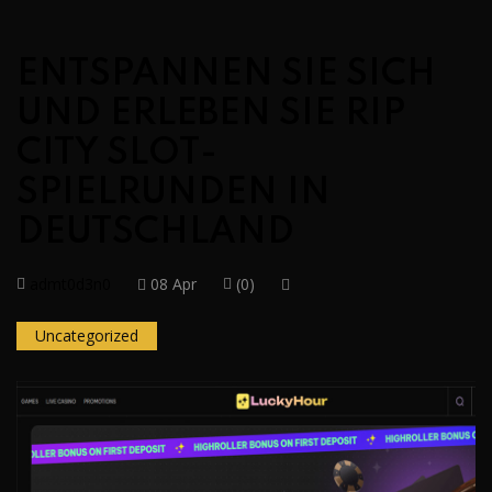
ENTSPANNEN SIE SICH
UND ERLEBEN SIE RIP
CITY SLOT-
SPIELRUNDEN IN
DEUTSCHLAND
admt0d3n0
08 Apr
(0)
Uncategorized