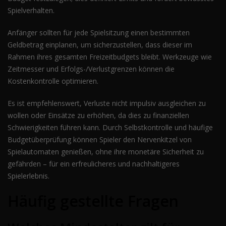
Spielverhalten.
Anfänger sollten für jede Spielsitzung einen bestimmten
Geldbetrag einplanen, um sicherzustellen, dass dieser im
Rahmen ihres gesamten Freizeitbudgets bleibt. Werkzeuge wie
Zeitmesser und Erfolgs-/Verlustgrenzen können die
Kostenkontrolle optimieren.
Es ist empfehlenswert, Verluste nicht impulsiv ausgleichen zu
wollen oder Einsätze zu erhöhen, da dies zu finanziellen
Schwierigkeiten führen kann. Durch Selbstkontrolle und häufige
Budgetüberprüfung können Spieler den Nervenkitzel von
Spielautomaten genießen, ohne ihre monetäre Sicherheit zu
gefährden – für ein erfreulicheres und nachhaltigeres
Spielerlebnis.
Häufig gestellte Fragen