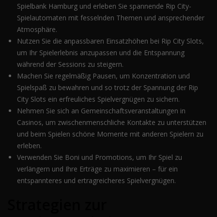
Spielbank Hamburg und erleben Sie spannende Rip City-
Spielautomaten mit fesselnden Themen und ansprechender
Atmosphäre.
Nutzen Sie die anpassbaren Einsatzhöhen bei Rip City Slots,
um Ihr Spielerlebnis anzupassen und die Entspannung
während der Sessions zu steigern.
Machen Sie regelmäßig Pausen, um Konzentration und
Spielspaß zu bewahren und so trotz der Spannung der Rip
City Slots ein erfreuliches Spielvergnügen zu sichern.
Nehmen Sie sich an Gemeinschaftsveranstaltungen in
Casinos, um zwischenmenschliche Kontakte zu unterstützen
und beim Spielen schöne Momente mit anderen Spielern zu
erleben.
Verwenden Sie Boni und Promotions, um Ihr Spiel zu
verlängern und Ihre Erträge zu maximieren – für ein
entspannteres und ertragreicheres Spielvergnügen.
Strategien zur