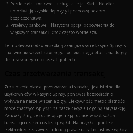
Portfele elektroniczne – usługi takie jak Skrill i Neteller
umożliwiają szybkie depozyty i podnoszą poziom
bezpieczeństwa.
Przelewy bankowe – klasyczna opcja, odpowiednia do
większych transakcji, choć często wolniejsza.
Te możliwości odzwierciedlają zaangażowanie kasyna Spinsy w
zapewnienie wszechstronnego i bezpiecznego otoczenia do gry
dostosowanego do naszych potrzeb.
Czas przetwarzania transakcji
Zrozumienie okresu przetwarzania transakcji jest istotne dla
użytkowników w kasynie Spinsy, ponieważ bezpośrednio
wpływa na nasze wrażenia z gry. Efektywność metod płatności
może znacząco wpłynąć na nasze decyzje i ogólną satysfakcję.
Zauważyliśmy, że różne opcje mają różnice w szybkością
transakcji i czasem realizacji wpłat. Na przykład, portfele
elektroniczne zazwyczaj oferują prawie natychmiastowe wpłaty,