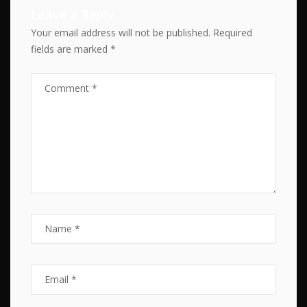
Leave a Reply
Your email address will not be published.
Required
fields are marked
*