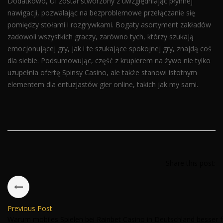
Dodatkowo, UI został stworzony z uwzględniając płynnej
nawigacji, pozwalając na bezproblemowe przełączanie się
pomiędzy stołami i rozgrywkami. Bogaty asortyment zakładów
zadowoli wszystkich graczy, zarówno tych, którzy szukają
emocjonującej gry, jak i te szukające spokojnej gry, znajdą coś
dla siebie. Podsumowując, część z krupierem na żywo nie tylko
uzupełnia ofertę Spinsy Casino, ale także stanowi istotnym
elementem dla entuzjastów gier online, takich jak my sami.
Share this post:
Previous Post
Warum mobiles Spielen bei Rainbet Casino in Deutschland besser fu