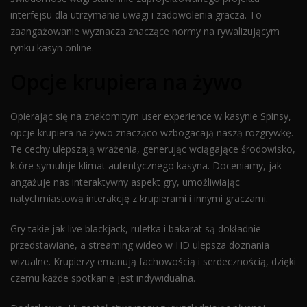
interfejsu dla utrzymania uwagi i zadowolenia gracza. To
zaangażowanie wyznacza znaczące normy na rywalizującym
rynku kasyn online.
Opcje krupiera na żywo
Opierając się na znakomitym user experience w kasynie Spinsy,
opcje krupiera na żywo znacząco wzbogacają naszą rozgrywkę.
Te cechy ulepszają wrażenia, generując wciągające środowisko,
które symuluje klimat autentycznego kasyna. Doceniamy, jak
angażuje nas interaktywny aspekt gry, umożliwiając
natychmiastową interakcję z krupierami i innymi graczami.
Gry takie jak live blackjack, ruletka i bakarat są dokładnie
przedstawiane, a streaming wideo w HD ulepsza doznania
wizualne. Krupierzy emanują fachowością i serdecznością, dzięki
czemu każde spotkanie jest indywidualna.