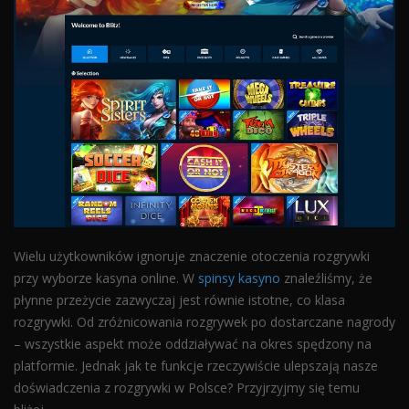
Wielu użytkowników ignoruje znaczenie otoczenia rozgrywki
przy wyborze kasyna online. W
spinsy kasyno
znaleźliśmy, że
płynne przeżycie zazwyczaj jest równie istotne, co klasa
rozgrywki. Od zróżnicowania rozgrywek po dostarczane nagrody
– wszystkie aspekt może oddziaływać na okres spędzony na
platformie. Jednak jak te funkcje rzeczywiście ulepszają nasze
doświadczenia z rozgrywki w Polsce? Przyjrzyjmy się temu