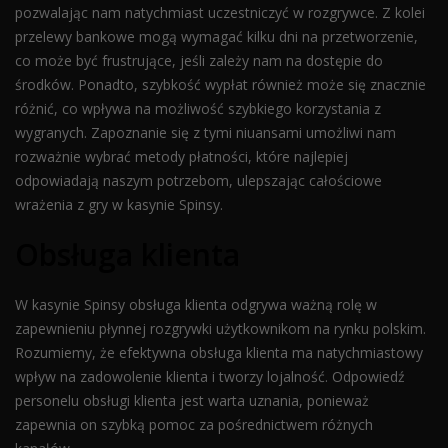
pozwalając nam natychmiast uczestniczyć w rozgrywce. Z kolei
przelewy bankowe mogą wymagać kilku dni na przetworzenie,
co może być frustrujące, jeśli zależy nam na dostępie do
środków. Ponadto, szybkość wypłat również może się znacznie
różnić, co wpływa na możliwość szybkiego korzystania z
wygranych. Zapoznanie się z tymi niuansami umożliwi nam
rozważnie wybrać metody płatności, które najlepiej
odpowiadają naszym potrzebom, ulepszając całościowe
wrażenia z gry w kasynie Spinsy.
Obsługa klienta
W kasynie Spinsy obsługa klienta odgrywa ważną rolę w
zapewnieniu płynnej rozgrywki użytkownikom na rynku polskim.
Rozumiemy, że efektywna obsługa klienta ma natychmiastowy
wpływ na zadowolenie klienta i tworzy lojalność. Odpowiedź
personelu obsługi klienta jest warta uznania, ponieważ
zapewnia on szybką pomoc za pośrednictwem różnych