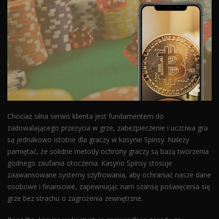
Chociaż silna serwis klienta jest fundamentem do
zadowalającego przeżycia w grze, zabezpieczenie i uczciwa gra
są jednakowo istotne dla graczy w kasynie Spinsy. Należy
pamiętać, że solidne metody ochrony graczy są bazą tworzenia
godnego zaufania otoczenia. Kasyno Spinsy stosuje
zaawansowane systemy szyfrowania, aby ochraniać nasze dane
osobowe i finansowe, zapewniając nam szansę poświęcenia się
grze bez strachu o zagrożenia zewnętrzne.