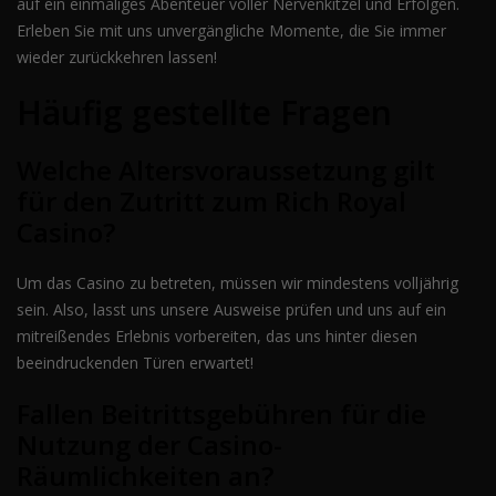
auf ein einmaliges Abenteuer voller Nervenkitzel und Erfolgen.
Erleben Sie mit uns unvergängliche Momente, die Sie immer
wieder zurückkehren lassen!
Häufig gestellte Fragen
Welche Altersvoraussetzung gilt
für den Zutritt zum Rich Royal
Casino?
Um das Casino zu betreten, müssen wir mindestens volljährig
sein. Also, lasst uns unsere Ausweise prüfen und uns auf ein
mitreißendes Erlebnis vorbereiten, das uns hinter diesen
beeindruckenden Türen erwartet!
Fallen Beitrittsgebühren für die
Nutzung der Casino-
Räumlichkeiten an?