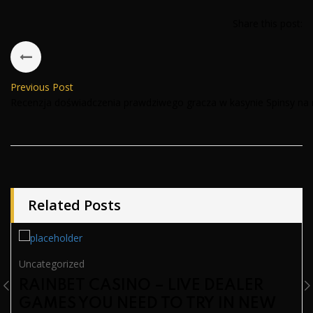
Share this post:
Previous Post
Recenzja doświadczenia prawdziwego gracza w kasynie Spinsy na 
Related Posts
Uncategorized
RAINBET CASINO – LIVE DEALER
GAMES YOU NEED TO TRY IN NEW