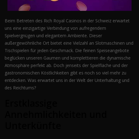
Beim Betreten des Rich Royal Casinos in der Schweiz erwartet
uns eine einzigartige Verbindung von aufregendem
Spielvergnügen und elegantem Ambiente. Dieser
außergewöhnliche Ort bietet eine Vielzahl an Slotmaschinen und
Tischspielen für jeden Geschmack. Die feinen Speiseangebote
beglücken unseren Gaumen und komplettieren die dynamische
Atmosphäre perfekt ab. Doch jenseits der Spielfläche und der
gastronomischen Köstlichkeiten gibt es noch so viel mehr zu
entdecken. Was erwartet uns in der Welt der Unterhaltung und
des Reichtums?
Erstklassige
Annehmlichkeiten und
Unterkünfte