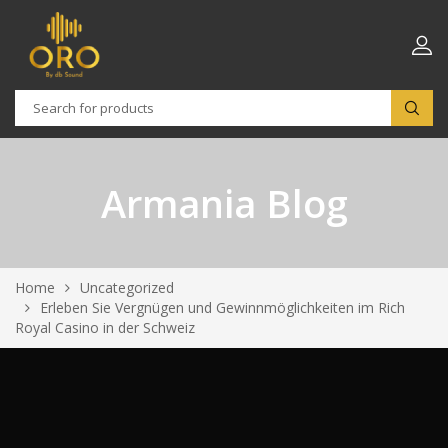
Armania Blog
Home
Uncategorized
Erleben Sie Vergnügen und Gewinnmöglichkeiten im Rich
Royal Casino in der Schweiz