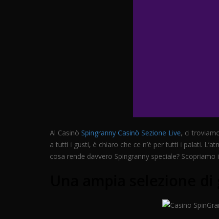
Al Casinò
Spingranny Casinò Sezione Live
, ci troviam
a tutti i gusti, è chiaro che ce n’è per tutti i palati. 
cosa rende davvero Spingranny speciale? Scopriamo ins
Una ampia selezione di gi