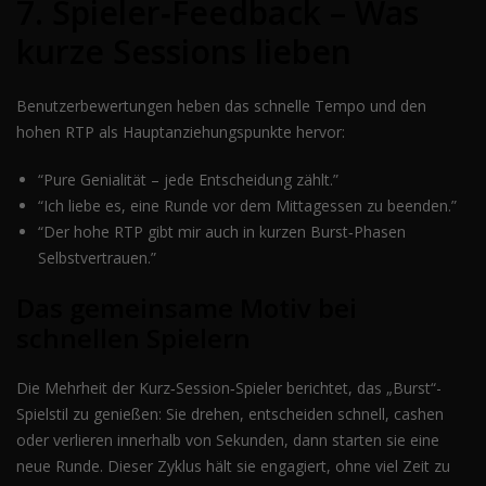
7. Spieler‑Feedback – Was
kurze Sessions lieben
Benutzerbewertungen heben das schnelle Tempo und den
hohen RTP als Hauptanziehungspunkte hervor:
“Pure Genialität – jede Entscheidung zählt.”
“Ich liebe es, eine Runde vor dem Mittagessen zu beenden.”
“Der hohe RTP gibt mir auch in kurzen Burst‑Phasen
Selbstvertrauen.”
Das gemeinsame Motiv bei
schnellen Spielern
Die Mehrheit der Kurz‑Session‑Spieler berichtet, das „Burst“-
Spielstil zu genießen: Sie drehen, entscheiden schnell, cashen
oder verlieren innerhalb von Sekunden, dann starten sie eine
neue Runde. Dieser Zyklus hält sie engagiert, ohne viel Zeit zu