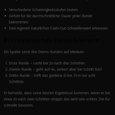
Verschiedene Schwierigkeitsstufen testen.
Gefühl für die durchschnittliche Dauer jeder Runde
bekommen.
Den eigenen natürlichen Cash‑Out‑Schwellenwert erkennen.
Ein realistisches Demo‑Szenario
Ein Spieler setzt drei Demo‑Runden auf Medium:
Erste Runde – casht bei 2x nach drei Schritten.
Zweite Runde – geht auf 4x, verliert aber bei Schritt fünf.
Dritte Runde – trifft das goldene Ei bei 7x in nur acht
Schritten.
Er bemerkt, dass seine besten Ergebnisse kommen, wenn er bei
etwa 3x nach zwei Schritten stoppt; das wird sein echtes Ziel für
schnelle Sessions.