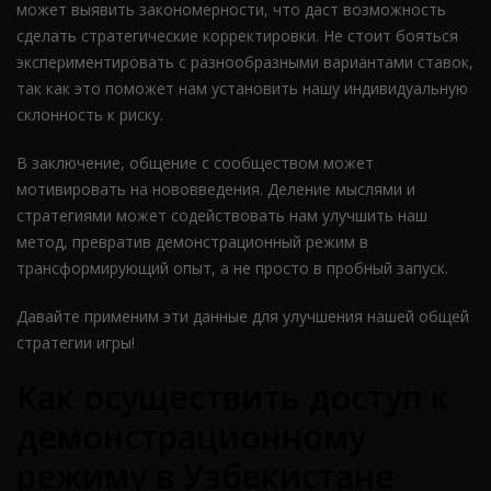
может выявить закономерности, что даст возможность
сделать стратегические корректировки. Не стоит бояться
экспериментировать с разнообразными вариантами ставок,
так как это поможет нам установить нашу индивидуальную
склонность к риску.
В заключение, общение с сообществом может
мотивировать на нововведения. Деление мыслями и
стратегиями может содействовать нам улучшить наш
метод, превратив демонстрационный режим в
трансформирующий опыт, а не просто в пробный запуск.
Давайте применим эти данные для улучшения нашей общей
стратегии игры!
Как осуществить доступ к
демонстрационному
режиму в Узбекистане