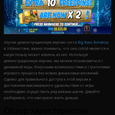
Изучая демонстрационную версию слота
Big Bass Bonanza
в Узбекистане, важно понимать, что она собой является и
какую пользу может извлечь из неё. Используя
демонстрационную версию, мы можем познакомиться с
динамикой игры, бонусными возможностями и стратегиями
игрового процесса без всяких финансовых вложений.
Однако для правильного доступа к этой версии и
достижения максимального удовольствия от игры
необходимо осуществить ряд важных шагов. Давайте
разберемся, что нам нужно знать дальше.
Обзор характеристик