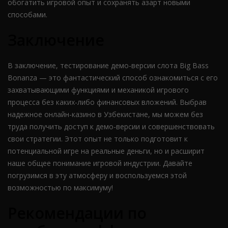
обогатить игровой опыт и сохранять азарт новыми
способами.
Заключение
В заключение, тестирование демо-версии слота Big Bass
Bonanza — это фантастический способ ознакомиться с его
захватывающими функциями и механикой игрового
процесса без каких-либо финансовых вложений. Выбрав
надежное онлайн-казино в Узбекистане, мы можем без
труда получить доступ к демо-версии и совершенствовать
свои стратегии. Этот опыт не только подготовит к
потенциальной игре на реальные деньги, но и расширит
наше общее понимание игровой индустрии. Давайте
погрузимся в эту атмосферу и воспользуемся этой
возможностью по максимуму!
Рекомендации по