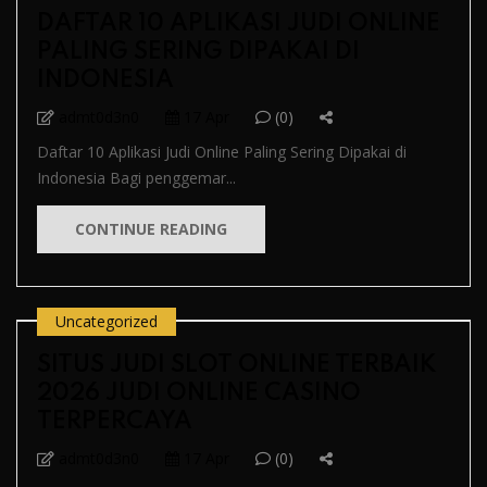
DAFTAR 10 APLIKASI JUDI ONLINE
PALING SERING DIPAKAI DI
INDONESIA
admt0d3n0
17 Apr
(0)
Daftar 10 Aplikasi Judi Online Paling Sering Dipakai di
Indonesia Bagi penggemar...
CONTINUE READING
Uncategorized
SITUS JUDI SLOT ONLINE TERBAIK
2026 JUDI ONLINE CASINO
TERPERCAYA
admt0d3n0
17 Apr
(0)