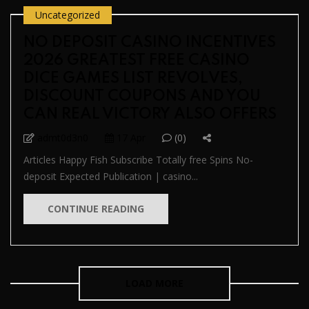
Uncategorized
NO DEPOSIT CASINO INCENTIVES
2026 GREATEST FREE CASINO
DICE GAMES LIST REVOLVES,
DISCOUNT COUPONS AND YOU
CAN REAL VICTORY ALSO OFFERS
admt0d3n0
17 Apr
(0)
Articles Happy Fish Subscribe Totally free Spins No-
deposit Expected Publication | casino...
CONTINUE READING
LOAD MORE