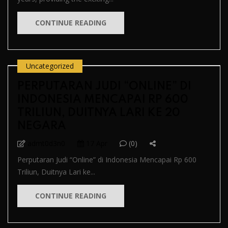
CONTINUE READING
Uncategorized
PERPUTARAN JUDI “ONLINE” DI
INDONESIA MENCAPAI RP 600
TRILIUN, DUITNYA LARI KE 20
NEGARA
admt0d3n0
17 Apr
(0)
Perputaran Judi “Online” di Indonesia Mencapai Rp 600
Triliun, Duitnya Lari ke...
CONTINUE READING