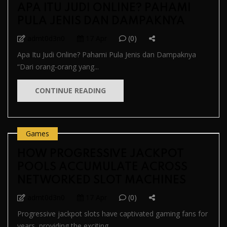
APA ITU JUDI ONLINE? PAHAMI
PULA JENIS DAN DAMPAKNYA
admt0d3n0
17 Apr
(0)
Apa Itu Judi Online? Pahami Pula Jenis dan Dampaknya
“Dari orang-orang yang...
CONTINUE READING
Games
HOW PROGRESSIVE JACKPOT
POOLS ACCUMULATE ACROSS
NETWORKED SLOT MACHINES
admt0d3n0
17 Apr
(0)
Progressive jackpot slots have captivated gaming fans for
years, providing the exciting...