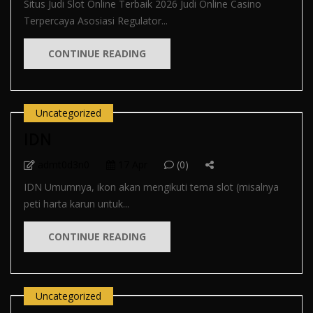
Situs Judi Slot Online Terbaik 2026 Judi Online Casino
Terpercaya Asosiasi Regulator...
CONTINUE READING
Uncategorized
IDN
admt0d3n0
17 Apr
(0)
IDN Umumnya, ikon akan mengikuti tema slot (misalnya
peti harta karun untuk...
CONTINUE READING
Uncategorized