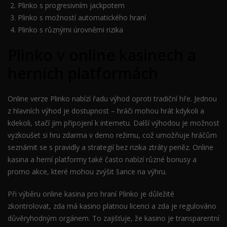
Plinko s progresivním jackpotem
Plinko s možností automatického hraní
Plinko s různými úrovněmi rizika
Plinko v online kasinech a
herních platformách
Online verze Plinko nabízí řadu výhod oproti tradiční hře. Jednou
z hlavních výhod je dostupnost – hráči mohou hrát kdykoli a
kdekoli, stačí jim připojení k internetu. Další výhodou je možnost
vyzkoušet si hru zdarma v demo režimu, což umožňuje hráčům
seznámit se s pravidly a strategií bez rizika ztráty peněz. Online
kasina a herní platformy také často nabízí různé bonusy a
promo akce, které mohou zvýšit šance na výhru.
Při výběru online kasina pro hraní Plinko je důležité
zkontrolovat, zda má kasino platnou licenci a zda je regulováno
důvěryhodným orgánem. To zajišťuje, že kasino je transparentní