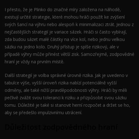
I přesto, že je Plinko do značné míry založena na náhodě,
existují určité strategie, které mohou hráči použít ke zvýšení
svých šancí na výhru nebo alespoň k minimalizaci ztrát. Jednou z
nejčastějších strategií je variace sázek. Hráči si často vybírají,
zda budou sázet malé částky na více kol, nebo jednu velkou
sázku na jedno kolo. Druhý přístup je spíše rizikový, ale v
případě výhry může přinést větší zisk. Samozřejmě, zodpovědné
hraní je vždy na prvním místě.
Další strategií je volba správné úrovně rizika. Jak je uvedeno v
tabulce výše, vyšší úroveň rizika nabízí potenciálně vyšší
odměny, ale také nižší pravděpodobnosti výhry. Hráči by měli
pečlivě zvážit svou toleranci k riziku a přizpůsobit svou sázku
tomu. Důležité je také si stanovit herní rozpočet a držet se ho,
aby se předešlo impulzivnímu utrácení.
Důležitost zodpovědného hraní