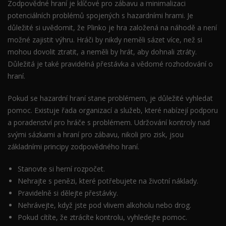
Zodpovědné hraní je klíčové pro zábavu a minimalizaci
potenciálních problémů spojených s hazardními hrami. Je
důležité si uvědomit, že Plinko je hra založená na náhodě a není
možné zajistit výhru. Hráči by nikdy neměli sázet více, než si
mohou dovolit ztratit, a neměli by hrát, aby dohnali ztráty.
Důležitá je také pravidelná přestávka a vědomé rozhodování o
hraní.
Pokud se hazardní hraní stane problémem, je důležité vyhledat
pomoc. Existuje řada organizací a služeb, které nabízejí podporu
a poradenství pro hráče s problémem. Udržování kontroly nad
svými sázkami a hraní pro zábavu, nikoli pro zisk, jsou
základními principy zodpovědného hraní.
Stanovte si herní rozpočet.
Nehrajte s penězi, které potřebujete na životní náklady.
Pravidelně si dělejte přestávky.
Nehrávejte, když jste pod vlivem alkoholu nebo drog.
Pokud cítíte, že ztrácíte kontrolu, vyhledejte pomoc.