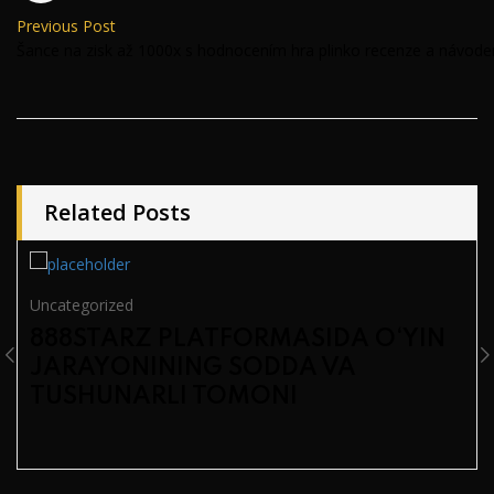
Previous Post
Šance na zisk až 1000x s hodnocením hra plinko recenze a návode
Related Posts
Uncategorized
888STARZ PLATFORMASIDA O‘YIN
JARAYONINING SODDA VA
TUSHUNARLI TOMONI