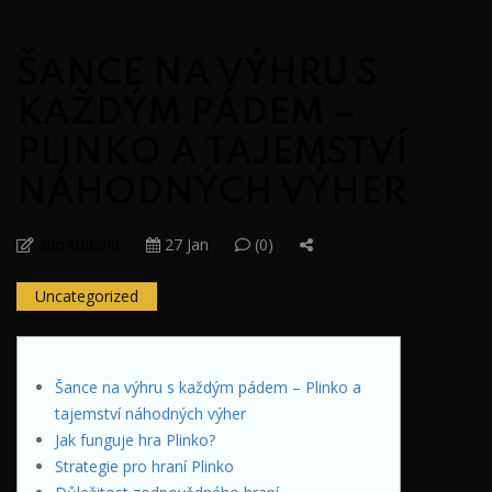
ŠANCE NA VÝHRU S
KAŽDÝM PÁDEM –
PLINKO A TAJEMSTVÍ
NÁHODNÝCH VÝHER
admt0d3n0
27 Jan
(0)
Uncategorized
Šance na výhru s každým pádem – Plinko a
tajemství náhodných výher
Jak funguje hra Plinko?
Strategie pro hraní Plinko