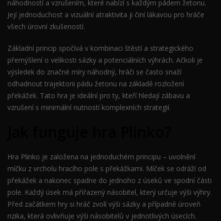
náhodností a vzrušením, které nabízí s každým pádem žetonu.
Její jednoduchost a vizuální atraktivita ji činí lákavou pro hráče
všech úrovní zkušeností.
Základní princip spočívá v kombinaci štěstí a strategického
přemýšlení o velikosti sázky a potenciálních výhrách. Ačkoli je
výsledek do značné míry náhodný, hráči se často snaží
odhadnout trajektorii pádu žetonu na základě rozložení
překážek. Tato hra je ideální pro ty, kteří hledají zábavu a
vzrušení s minimální nutností komplexních strategií.
Jak funguje hra Plinko?
Hra Plinko je založena na jednoduchém principu – uvolnění
míčku z vrcholu hracího pole s překážkami. Míček se odráží od
překážek a nakonec spadne do jednoho z úseků ve spodní části
pole. Každý úsek má přiřazený násobitel, který určuje výši výhry.
Před začátkem hry si hráč zvolí výši sázky a případně úroveň
rizika, která ovlivňuje výši násobitelů v jednotlivých úsecích.