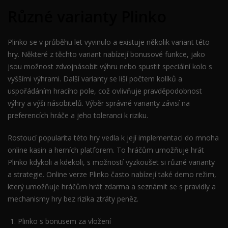
Různé varianty Plinko
Plinko se v průběhu let vyvinulo a existuje několik variant této
hry. Některé z těchto variant nabízejí bonusové funkce, jako
jsou možnost zdvojnásobit výhru nebo spustit speciální kolo s
vyššími výhrami. Další varianty se liší počtem kolíků a
uspořádáním hracího pole, což ovlivňuje pravděpodobnost
výhry a výši násobitelů. Výběr správné varianty závisí na
preferencích hráče a jeho toleranci k riziku.
Rostoucí popularita této hry vedla k její implementaci do mnoha
online kasin a herních platforem. To hráčům umožňuje hrát
Plinko kdykoli a kdekoli, s možností vyzkoušet si různé varianty
a strategie. Online verze Plinko často nabízejí také demo režim,
který umožňuje hráčům hrát zdarma a seznámit se s pravidly a
mechanismy hry bez rizika ztráty peněz.
Plinko s bonusem za vložení