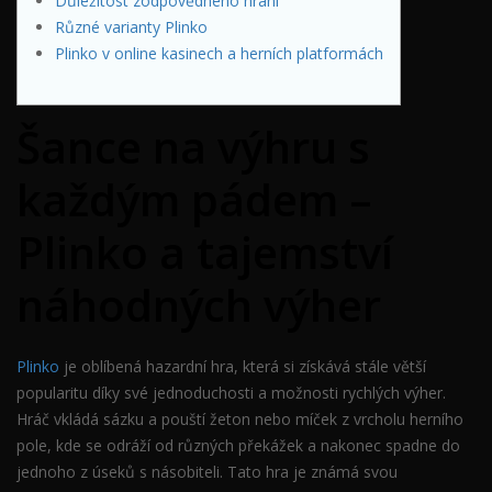
Důležitost zodpovědného hraní
Různé varianty Plinko
Plinko v online kasinech a herních platformách
Šance na výhru s
každým pádem –
Plinko a tajemství
náhodných výher
Plinko
je oblíbená hazardní hra, která si získává stále větší
popularitu díky své jednoduchosti a možnosti rychlých výher.
Hráč vkládá sázku a pouští žeton nebo míček z vrcholu herního
pole, kde se odráží od různých překážek a nakonec spadne do
jednoho z úseků s násobiteli. Tato hra je známá svou