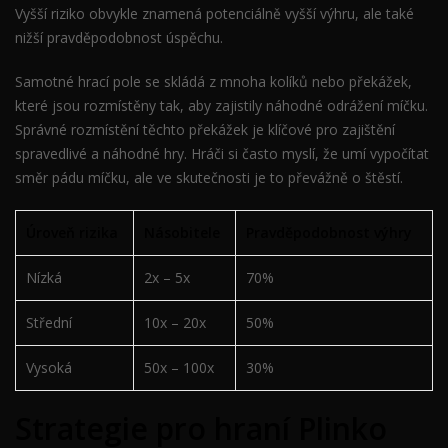
Vyšší riziko obvykle znamená potenciálně vyšší výhru, ale také
nižší pravděpodobnost úspěchu.
Samotné hrací pole se skládá z mnoha kolíků nebo překážek,
které jsou rozmístěny tak, aby zajistily náhodné odrážení míčku.
Správné rozmístění těchto překážek je klíčové pro zajištění
spravedlivé a náhodné hry. Hráči si často myslí, že umí vypočítat
směr pádu míčku, ale ve skutečnosti je to převážně o štěstí.
Úroveň rizika
Násobitele
Pravděpodobnost výhry
Nízká
2x – 5x
70%
Střední
10x – 20x
50%
Vysoká
50x – 100x
30%
Strategie pro hraní Plinko