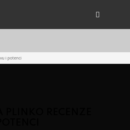
u i potenci
A PLINKO RECENZE
POTENCI