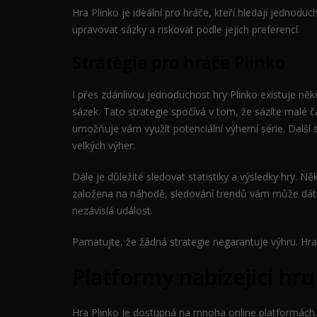
Hra Plinko je ideální pro hráče, kteří hledají jednod
upravovat sázky a riskovat podle jejich preferencí.
Strategie pro hráče Plinko
I přes zdánlivou jednoduchost hry Plinko existuje něko
sázek. Tato strategie spočívá v tom, že sázíte malé čá
umožňuje vám využít potenciální výherní série. Další s
velkých výher.
Dále je důležité sledovat statistiky a výsledky hry. N
založena na náhodě, sledování trendů vám může dát 
nezávislá událost.
Pamatujte, že žádná strategie negarantuje výhru. Hra 
Platformy nabízející hru
Hra Plinko je dostupná na mnoha online platformách.