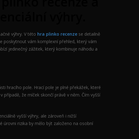
 plinko recenze a
nciální výhry.
značné výhry. V této
hra plinko recenze
se detailně
e je poskytnout vám komplexní přehled, který vám
bízí jedinečný zážitek, který kombinuje náhodu a
sti hracího pole. Hrací pole je plné překážek, které
 v případě, že míček skončí právě v něm. Čím vyšší
nciálně vyšší výhry, ale zároveň i nižší
né úrovni rizika by mělo být založeno na osobní