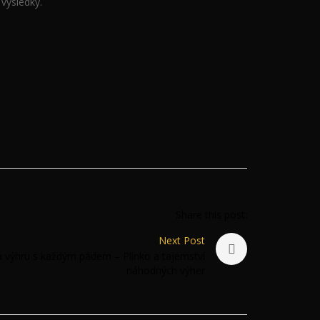
 výsledky.
Share this post:
Next Post
 výhru s každým pádem – Plinko a tajemství
náhodných výher