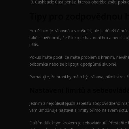
Cashback: Část peněz, kterou obdržíte zpět, pokud
Tipy pro zodpovědnou 
Hra Plinko je zábavná a vzrušující, ale je důležité hr
také si uvědomit, že Plinko je hazardní hra a neexistu
příliš.
Pokud máte pocit, že máte problém s hraním, neváhejt
odborníka nebo se připojit k podpůrné skupině.
Pamatujte, že hraní by mělo být zábava, nikoli stres č
Nastavení limitů a sebeovlád
Jedním z nejdůležitějších aspektů zodpovědného hraní 
vám umožňuje nastavit si limity přímo na svém účtu.
Dalším důležitým krokem je sebovládnutí. Přestaňte h