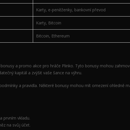
Karty, e-peněženky, bankovní převod
Karty, Bitcoin
Bitcoin, Ethereum
í bonusy a promo akce pro hráče Plinko. Tyto bonusy mohou zahrnova
ečný kapitál a zvýšit vaše šance na výhru.
st podmínky a pravidla. Některé bonusy mohou mít omezení ohledně max
a prvním vkladu.
něz na svůj účet.