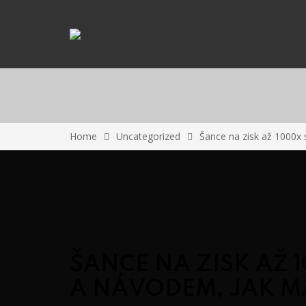
Home
Uncategorized
Šance na zisk až 1000x 
ŠANCE NA ZISK AŽ
A NÁVODEM, JAK M