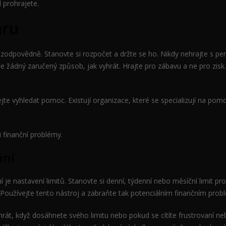
 prohrajete.
hru
át zodpovědně. Stanovte si rozpočet a držte se ho. Nikdy nehrajte s pen
je žádný zaručený způsob, jak vyhrát. Hrajte pro zábavu a ne pro zisk.
e vyhledat pomoc. Existují organizace, které se specializují na pom
i finanční problémy.
ání
je nastavení limitů. Stanovte si denní, týdenní nebo měsíční limit pr
 Používejte tento nástroj a zabraňte tak potenciálním finančním pro
rát, když dosáhnete svého limitu nebo pokud se cítíte frustrovaní n