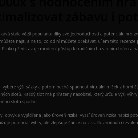
1000x s hodnocením hra
malizovat zábavu i pote
získává stále větší popularitu díky své jednoduchosti a potenciálu pro 
ji můžete najít, a na to, co od ní můžete očekávat. Cílem této recenz
 Plinko představuje moderní přístup k tradičním hazardním hrám a na
si vybere výši sázky a potom nechá spadnout virtuální míček z horní čá
ých slotů. Každý slot má přiřazený násobitel, který určuje výši výhry
aného slotu spadne.
y, obvykle vyjádřená jako úroveň rizika. Vyšší úroveň rizika nabízí pote
žuje potenciál výhry, ale zlepšuje šance na zisk. Rozhodnutí o zvole