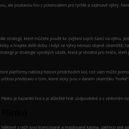
uchou, ale poutavou hru s potenciálem pro rychlé a zajímavé výhry. Nen
lik strategií, které můžete použít ke zvýšení svých šancí na výhru. Jed
stky a hrajete delší dobu. I když se výhry nemusí objevit okamžitě, tat
trategií je strategie vysokých sázek, která je vhodná pro hráče, kteří
ěkteré platformy nabízejí historii předchozích kol, což vám může pomoci
určitou představu o tom, které sloty jsou v daném okamžiku “horké”
Plinko je hazardní hra a je důležité hrát zodpovědně a s vědomím rizi
 Plinko
 Některé z nich jsou licencované a regulované kasina, zatímco jiné j