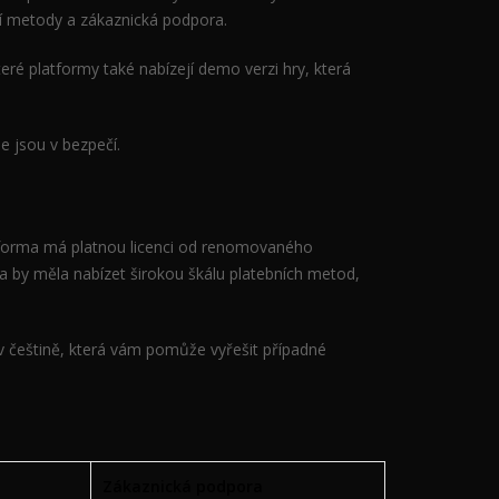
bní metody a zákaznická podpora.
teré platformy také nabízejí demo verzi hry, která
e jsou v bezpečí.
 platforma má platnou licenci od renomovaného
ma by měla nabízet širokou škálu platebních metod,
 v češtině, která vám pomůže vyřešit případné
Zákaznická podpora