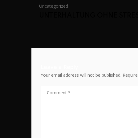
Uncategorized
UNTERHALTUNG OHNE STRESS
Leave a Reply
Your email address will not be published.
Require