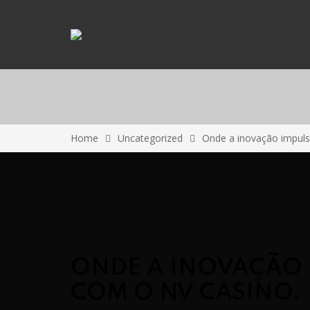
Home
Uncategorized
Onde a inovação impuls
ONDE A INOVAÇÃO 
COM O NV CASINO.