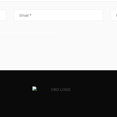
wser for the next time I comment.