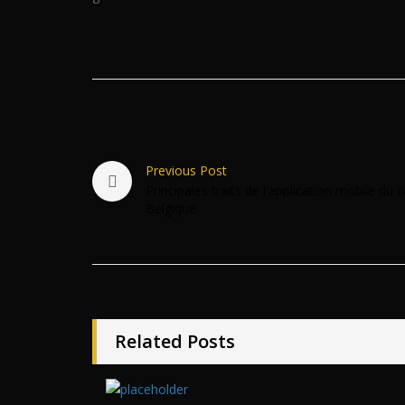
Previous Post
Principales traits de l'application mobile du 
Belgique
Related Posts