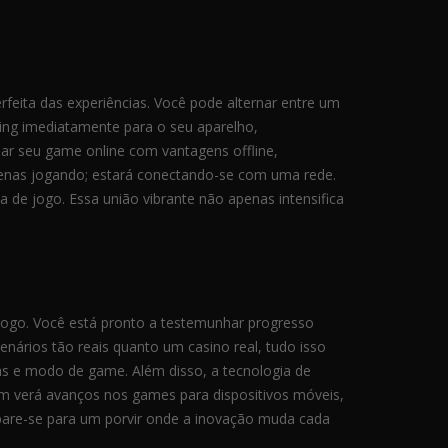
feita das experiências. Você pode alternar entre um
ing imediatamente para o seu aparelho,
ar seu game online com vantagens offline,
penas jogando; estará conectando-se com uma rede.
 de jogo. Essa união vibrante não apenas intensifica
 jogo. Você está pronto a testemunhar progresso
cenários tão reais quanto um casino real, tudo isso
as e modo de game. Além disso, a tecnologia de
ém verá avanços nos games para dispositivos móveis,
epare-se para um porvir onde a inovação muda cada