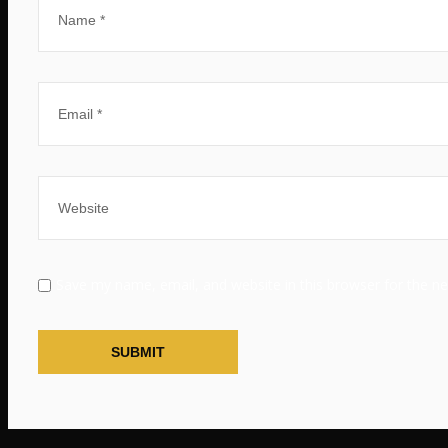
Save my name, email, and website in this browser for the n