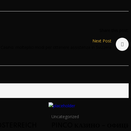
Share this post:
Next Post
Casino: molteplici modi per ottenere assistenza in Svizzera
Uncategorized
ÖSTERREICH
PINCO КАЗИНО – ОФИЦИ