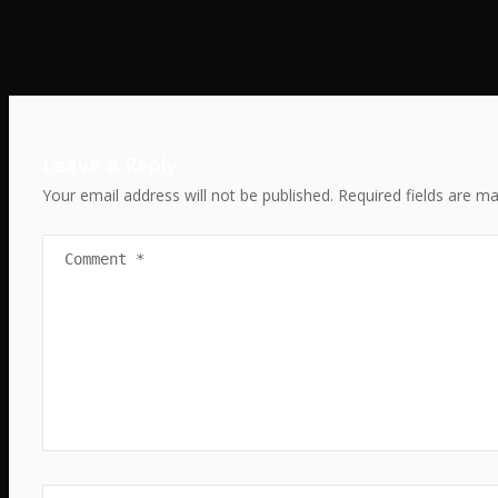
Leave a Reply
Your email address will not be published.
Required fields are m