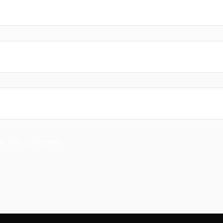
ext time I comment.