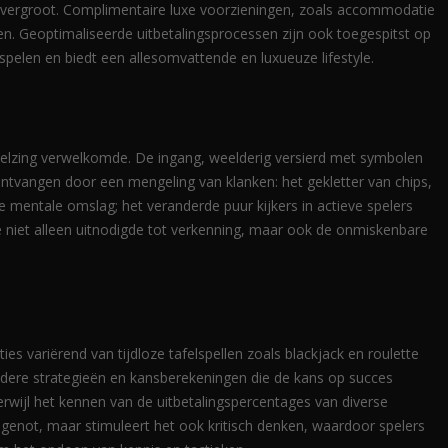
vergroot. Complimentaire luxe voorzieningen, zoals accommodatie
en. Geoptimaliseerde uitbetalingsprocessen zijn ook toegespitst op
spelen en biedt een allesomvattende en luxueuze lifestyle.
helzing verwelkomde. De ingang, weelderig versierd met symbolen
ontvangen door een mengeling van klanken: het gekletter van chips,
mentale omslag; het veranderde puur kijkers in actieve spelers
e niet alleen uitnodigde tot verkenning, maar ook de onmiskenbare
 variërend van tijdloze tafelspellen zoals blackjack en roulette
ondere strategieën en kansberekeningen die de kans op succes
rwijl het kennen van de uitbetalingspercentages van diverse
 genot, maar stimuleert het ook kritisch denken, waardoor spelers