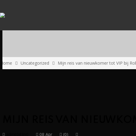
Home
Uncategorized
Mijn reis van nieuwkomer tot VIP bij Ro
MIJN REIS VAN NIEUWKOM
admt0d3n0
08 Apr
(0)