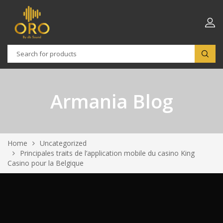
Armania Blog
Home
Uncategorized
Principales traits de l’application mobile du casino King
Casino pour la Belgique