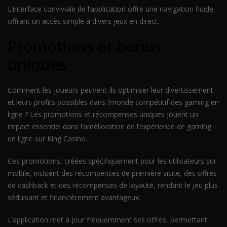
L’interface conviviale de l’application offre une navigation fluide,
offrant un accès simple à divers jeux en direct.
Promotions et bonus
uniques
Comment les joueurs peuvent-ils optimiser leur divertissement
et leurs profits possibles dans l’monde compétitif des gaming en
ligne ? Les promotions et récompenses uniques jouent un
impact essentiel dans l’amélioration de l’expérience de gaming
en ligne sur King Casino.
Ces promotions, créées spécifiquement pour les utilisateurs sur
mobile, incluent des récompenses de première visite, des offres
de cashback et des récompenses de loyauté, rendant le jeu plus
séduisant et financièrement avantageux.
L’application met à jour fréquemment ses offres, permettant