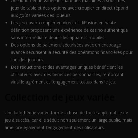
Une ludothèque variée incluant des machines à sous, des
jeux de table et des options avec croupier en direct répond
aux goûts variées des joueurs.
Les jeux avec croupier en direct et diffusion en haute
définition proposent une expérience de casino authentique
sans intermédiaire depuis les appareils mobiles.
Des options de paiement sécurisées avec un encodage
avancé sécurisent la sécurité des opérations financières pour
tous les joueurs.
Des réductions et des avantages uniques bénéficient les
utilisateurs avec des bénéfices personnalisés, renforçant
ainsi le agrément et l’engagement totaux dans le jeu.
Collection de jeux variée
Une ludothèque variée forme la base de toute appli mobile de
jeu à succès, car elle séduit non seulement un large public, mais
améliore également l’engagement des utilisateurs.