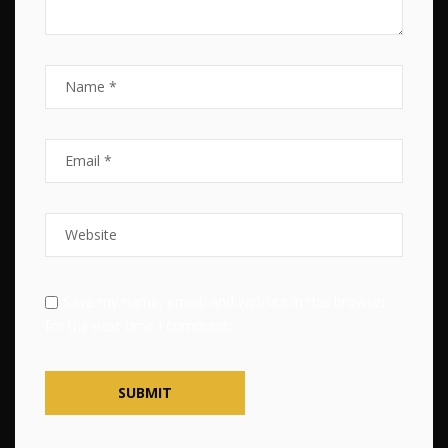
Save my name, email, and website in this browser
for the next time I comment.