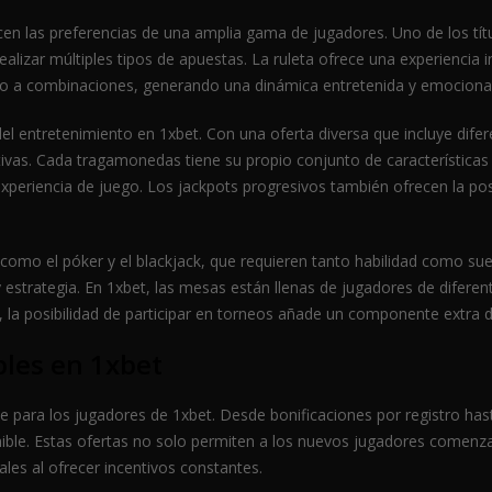
cen las preferencias de una amplia gama de jugadores. Uno de los tít
ealizar múltiples tipos de apuestas. La ruleta ofrece una experiencia 
s o a combinaciones, generando una dinámica entretenida y emociona
l entretenimiento en 1xbet. Con una oferta diversa que incluye dife
tivas. Cada tragamonedas tiene su propio conjunto de características 
experiencia de juego. Los jackpots progresivos también ofrecen la po
como el póker y el blackjack, que requieren tanto habilidad como su
strategia. En 1xbet, las mesas están llenas de jugadores de diferent
 la posibilidad de participar en torneos añade un componente extra
les en 1xbet
 para los jugadores de 1xbet. Desde bonificaciones por registro has
nible. Estas ofertas no solo permiten a los nuevos jugadores comenza
les al ofrecer incentivos constantes.