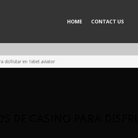
Armania Blog
HOME
CONTACT US
 disfrutar en 1xbet aviator
S DE CASINO PARA DISFRU