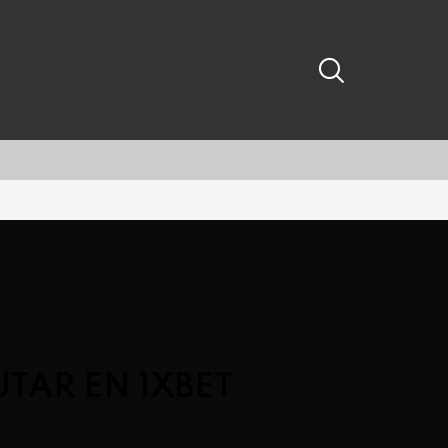
TAR EN 1XBET