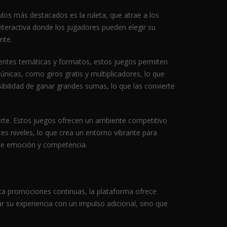
ulos más destacados es la ruleta, que atrae a los
interactiva donde los jugadores pueden elegir su
nte.
rentes temáticas y formatos, estos juegos permiten
únicas, como giros gratis y multiplicadores, lo que
sibilidad de ganar grandes sumas, lo que las convierte
erte. Estos juegos ofrecen un ambiente competitivo
es niveles, lo que crea un entorno vibrante para
 de emoción y competencia.
ta promociones continuas, la plataforma ofrece
r su experiencia con un impulso adicional, sino que