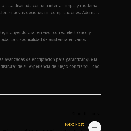
ma está diseñada con una interfaz limpia y moderna
explorar nuevas opciones sin complicaciones. Además,
te, incluyendo chat en vivo, correo electrónico y
da. La disponibilidad de asistencia en varios
ías avanzadas de encriptación para garantizar que la
disfrutar de su experiencia de juego con tranquilidad,
Share this post:
Next Post
 guía para entender sus reglas y estrategias