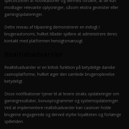
specificiteten af notifikationer og dermed forsikre, at de kun
modtager relevante oplysninger, såsom ekstra gevinster eller
gamingopdateringer.
Dette niveau af tilpasning demonstrerer en indsigt i
brugerautonomi, hvilket tillader spillere at administrere deres
kontakt med platformen hensigtsmæssigt.
Realtidsadvarsler
Realtidsadvarsler er en kritisk funktion på betydelige danske
casinoplatforme, hvilket øger den samlede brugeroplevelse
betydeligt.
Disse notifikationer tjener til at levere straks opdateringer om
gamingresultater, bonusprogrammer og systemopdateringer.
Ved at implementere realtidsadvarsler kan casinoer holde
brugerne engagerede og derved styrke loyaliteten og forlænge
spilletiden.