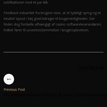
notifikationer med et par klik.
Feedback indsamlet fra brugere viser, at et tydeligt sprog og et
intuitivt layout i høj grad bidrager til brugervenligheden. Der
findes dog forskelle afhængigt af casino softwareleverandøren,
hvilket fører til uoverensstemmelser i brugeroplevelsen.
Share this post:
Previous Post
Les avantages et les inconvénients du casino Tooniebet que tout j