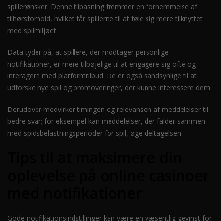
spillerønsker. Denne tilpasning fremmer en fornemmelse af
tilhørsforhold, hvilket får spillerne til at føle sig mere tilknyttet
med spilmiljøet.
Data tyder på, at spillere, der modtager personlige
notifikationer, er mere tilbøjelige til at engagere sig ofte og
interagere med platformtilbud. De er også sandsynlige til at
udforske nye spil og promoveringer, der kunne interessere dem.
Derudover medvirker timingen og relevansen af meddelelser til
bedre svar; for eksempel kan meddelelser, der falder sammen
med spidsbelastningsperioder for spil, øge deltagelsen.
Tips til at maksimere din
oplevelse på online casinoer
med notifikationer
Gode notifikationsindstillinger kan være en væsentlig gevinst for