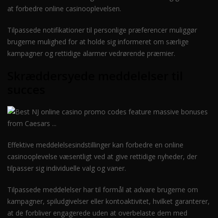
at forbedre online casinooplevelsen.
Tilpassede notifikationer til personlige præferencer muliggør
brugerne mulighed for at holde sig informeret om særlige
kampagner og rettidige alarmer vedrørende præmier.
Skræddersyede meddelelser til
succes
Effektive meddelelsesindstillinger kan forbedre en online
casinooplevelse væsentligt ved at give rettidige nyheder, der
tilpasser sig individuelle valg og vaner.
Tilpassede meddelelser har til formål at advare brugerne om
kampagner, spiludgivelser eller kontoaktivitet, hvilket garanterer,
at de forbliver engagerede uden at overbelaste dem med