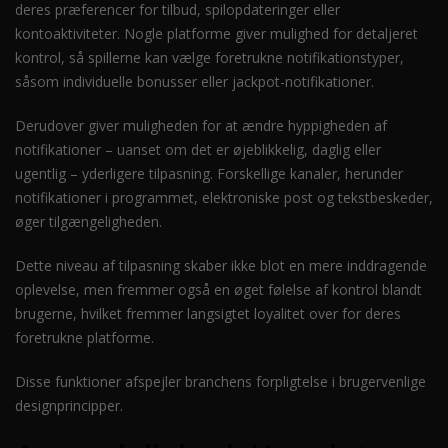
deres præferencer for tilbud, spilopdateringer eller
kontoaktiviteter. Nogle platforme giver mulighed for detaljeret
kontrol, så spillerne kan vælge foretrukne notifikationstyper,
såsom individuelle bonusser eller jackpot-notifikationer.
Derudover giver muligheden for at ændre hyppigheden af
notifikationer – uanset om det er øjeblikkelig, daglig eller
ugentlig – yderligere tilpasning. Forskellige kanaler, herunder
notifikationer i programmet, elektroniske post og tekstbeskeder,
øger tilgængeligheden.
Dette niveau af tilpasning skaber ikke blot en mere inddragende
oplevelse, men fremmer også en øget følelse af kontrol blandt
brugerne, hvilket fremmer langsigtet loyalitet over for deres
foretrukne platforme.
Disse funktioner afspejler branchens forpligtelse i brugervenlige
designprincipper.