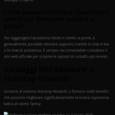
Come posso contattare l’assistenza
clienti per domande relative ai
premi?
Per raggiungere l’assistenza clienti in merito ai premi, è
generalmente possibile ottenere supporto tramite la chat in live
o l’e-mail di assistenza. È sempre raccomandabile consultare il
sito web ufficiale per scoprire le opzioni di contatto più recenti.
Vantaggi dell’adesione a
Nonstop Rewards
Iscriversi al sistema Nonstop Rewards ci fornisce molti benefici
che possono migliorare significativamente la nostra esperienza
ludica al casino Spinsy.