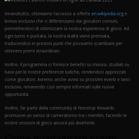
Innanzitutto, otteniamo l’accesso a offerte
en.wikipedia.org
e
bonus esclusivi che ci differenziano dai giocatori comuni,
permettendoci di ottimizzare la nostra esperienza di gioco. Ad
ogni turno e puntata, la nostra lealtà viene premiata,
traducendosi in preziosi punti che possiamo scambiare per
ottenere premi straordinari.
Inoltre, il programma ci fornisce benefici su misura, studiati su
base per le nostre preferenze ludiche, rendendoci apprezzati
come giocatori. Avremo anche avvisi su prossimi eventi e lanci
esclusivi, rimanendo così sempre informati sulle nuove
opportunità.
Inoltre, far parte della community di Nonstop Rewards
promuove un senso di cameratismo tra i membri, facendo le
nostre sessioni di gioco ancora più divertenti.
Come guadagnare premi