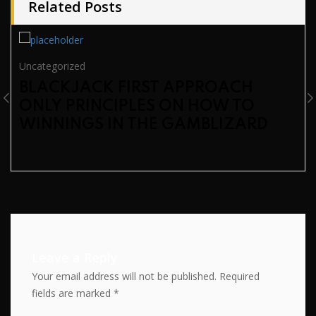
Related Posts
Uncategorized
BLACKJACK FIRST APPROACH
ONLY PRINCIPLES ON HOW TO
WINNINGS IN THE GAMBLIZARD
Leave a Reply
Your email address will not be published.
Required
fields are marked
*