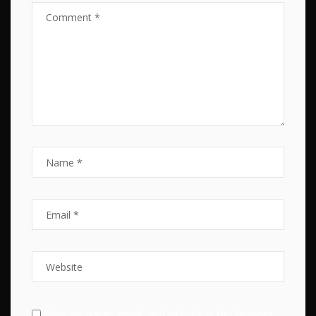
Save my name, email, and website in this browser