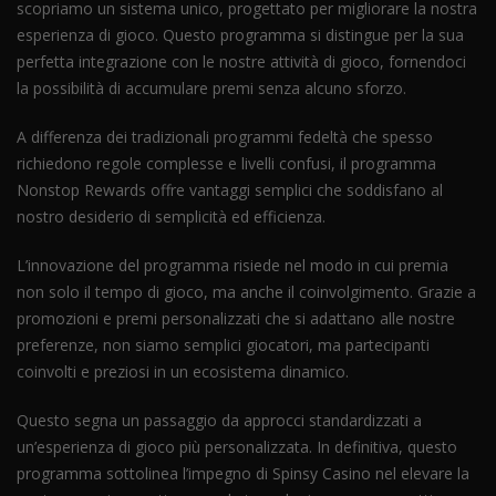
scopriamo un sistema unico, progettato per migliorare la nostra
esperienza di gioco. Questo programma si distingue per la sua
perfetta integrazione con le nostre attività di gioco, fornendoci
la possibilità di accumulare premi senza alcuno sforzo.
A differenza dei tradizionali programmi fedeltà che spesso
richiedono regole complesse e livelli confusi, il programma
Nonstop Rewards offre vantaggi semplici che soddisfano al
nostro desiderio di semplicità ed efficienza.
L’innovazione del programma risiede nel modo in cui premia
non solo il tempo di gioco, ma anche il coinvolgimento. Grazie a
promozioni e premi personalizzati che si adattano alle nostre
preferenze, non siamo semplici giocatori, ma partecipanti
coinvolti e preziosi in un ecosistema dinamico.
Questo segna un passaggio da approcci standardizzati a
un’esperienza di gioco più personalizzata. In definitiva, questo
programma sottolinea l’impegno di Spinsy Casino nel elevare la