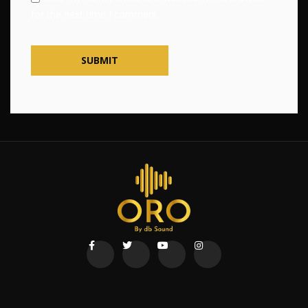
for the next time I comment.