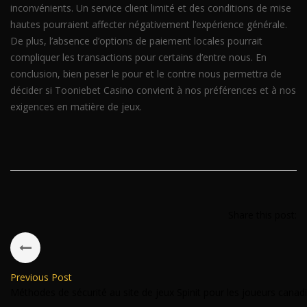
inconvénients. Un service client limité et des conditions de mise
hautes pourraient affecter négativement l’expérience générale.
De plus, l’absence d’options de paiement locales pourrait
compliquer les transactions pour certains d’entre nous. En
conclusion, bien peser le pour et le contre nous permettra de
décider si Tooniebet Casino convient à nos préférences et à nos
exigences en matière de jeux.
Share this post:
Previous Post
Méthodes de sécurité au site de jeux Spinit pour les joueurs canad