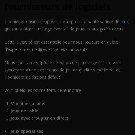
fournisseurs de logiciels
Tooniebet Casino propose une impressionnante variété de
jeux
,
qui saura attirer un large éventail de joueurs aux goûts divers.
Cette diversité est essentielle pour nous, joueurs en quête
d’expériences inédites et de jeux innovants.
Nous constatons qu’une sélection de jeux large est souvent
synonyme d’une expérience de jeu de qualité supérieure, et
Tooniebet ne fait pas défaut.
Voici quelques points forts de leur offre :
Machines à sous
Jeux de table
Jeux avec croupier en direct
Jeux spécialisés