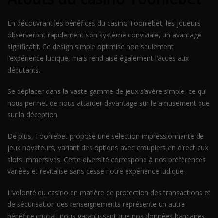
En découvrant les bénéfices du casino Tooniebet, les joueurs
observeront rapidement son système conviviale, un avantage
significatif. Ce design simple optimise non seulement
l’expérience ludique, mais rend aisé également l’accès aux
débutants.
Se déplacer dans la vaste gamme de jeux s’avère simple, ce qui
nous permet de nous attarder davantage sur le amusement que
sur la déception.
De plus, Tooniebet propose une sélection impressionnante de
jeux novateurs, variant des options avec croupiers en direct aux
slots immersives. Cette diversité correspond à nos préférences
variées et revitalise sans cesse notre expérience ludique.
L’volonté du casino en matière de protection des transactions et
de sécurisation des renseignements représente un autre
bénéfice crucial, nous garantissant que nos données bancaires