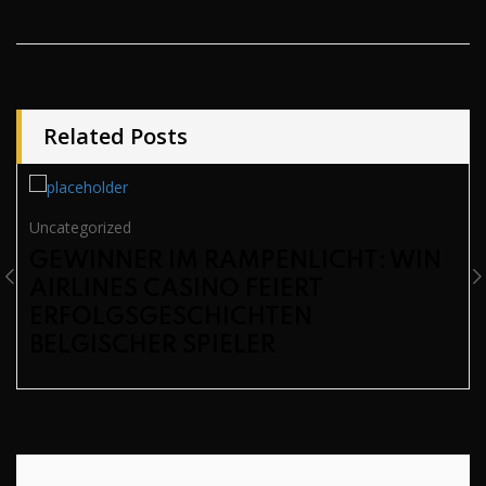
Related Posts
Uncategorized
GEWINNER IM RAMPENLICHT: WIN
AIRLINES CASINO FEIERT
ERFOLGSGESCHICHTEN
BELGISCHER SPIELER