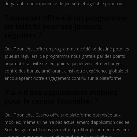
de garantir une expérience de jeu sûre et agréable pour tous.
Tooniebet offre-t-il un programme
de fidélité pour ses joueurs
réguliers ?
Oui, Tooniebet offre un programme de fidélité destiné pour les
joueurs réguliers. Ce programme nous gratifie par des points
pour notre activité de jeu, points qui peuvent être échangés
contre des bonus, améliorant ainsi notre expérience globale et
encourageant notre engagement continu sur la plateforme.
Y a-t-il des applications mobiles
pour le casino Tooniebet ?
Oui, Tooniebet Casino offre une plateforme optimisée aux
mobiles, même s’il ne n’a pas actuellement d’application dédiée.
Son design réactif nous permet de profiter pleinement des jeux
sur nos smartphones, où et quand nous le souhaitons.