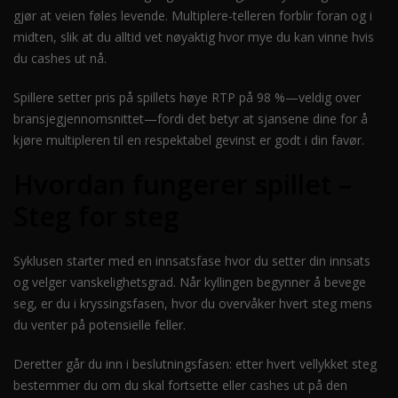
gjør at veien føles levende. Multiplere-telleren forblir foran og i
midten, slik at du alltid vet nøyaktig hvor mye du kan vinne hvis
du cashes ut nå.
Spillere setter pris på spillets høye RTP på 98 %—veldig over
bransjegjennomsnittet—fordi det betyr at sjansene dine for å
kjøre multipleren til en respektabel gevinst er godt i din favør.
Hvordan fungerer spillet –
Steg for steg
Syklusen starter med en innsatsfase hvor du setter din innsats
og velger vanskelighetsgrad. Når kyllingen begynner å bevege
seg, er du i kryssingsfasen, hvor du overvåker hvert steg mens
du venter på potensielle feller.
Deretter går du inn i beslutningsfasen: etter hvert vellykket steg
bestemmer du om du skal fortsette eller cashes ut på den