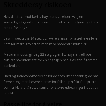
Skreddersy risikoen
Hvis du sikter mot korte, høyintensive økter, velg en
vanskelighetsgrad som balanserer risiko med belønning uten å
dra ut for lenge.
Easy-nivået tilbyr 24 steg og lavere sjanse for å treffe en felle—
flott for raske gevinster, men med moderate multipler.
Medium-modus gir deg 22 steg og en litt høyere treffrate—
akkurat nok intensitet for en engasjerende økt uten å tømme
bankrollen.
Hard og Hardcore-modus er for de som liker spenning; de har
færre steg, men høyere sjanse for feller—perfekt for spillere
som er klare til å satse større for større utbetalinger i løpet av
én økt.
Raske tips for å velge