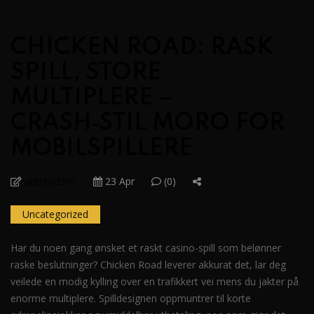
CHICKEN ROAD: RASK
SPILL, STORE
MULTIPLERE –
CRASH‑STIL MORO FOR
MOBILSPILLERE
admt0d3n0
23 Apr
(0)
Uncategorized
Har du noen gang ønsket et raskt casino-spill som belønner
raske beslutninger? Chicken Road leverer akkurat det, lar deg
veilede en modig kylling over en trafikkert vei mens du jakter på
enorme multiplere. Spilldesignen oppmuntrer til korte