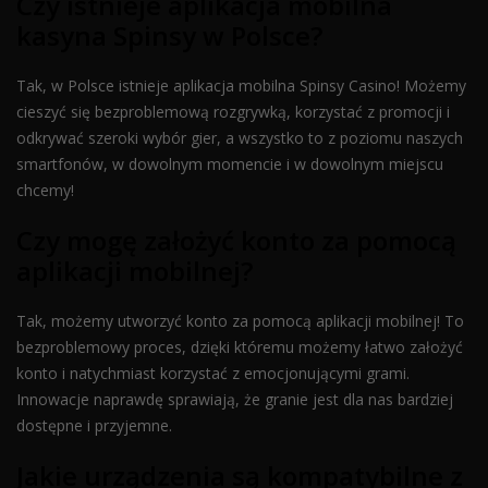
Czy istnieje aplikacja mobilna
kasyna Spinsy w Polsce?
Tak, w Polsce istnieje aplikacja mobilna Spinsy Casino! Możemy
cieszyć się bezproblemową rozgrywką, korzystać z promocji i
odkrywać szeroki wybór gier, a wszystko to z poziomu naszych
smartfonów, w dowolnym momencie i w dowolnym miejscu
chcemy!
Czy mogę założyć konto za pomocą
aplikacji mobilnej?
Tak, możemy utworzyć konto za pomocą aplikacji mobilnej! To
bezproblemowy proces, dzięki któremu możemy łatwo założyć
konto i natychmiast korzystać z emocjonującymi grami.
Innowacje naprawdę sprawiają, że granie jest dla nas bardziej
dostępne i przyjemne.
Jakie urządzenia są kompatybilne z