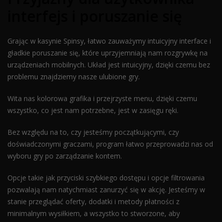
interfejs i poruszanie się
Grając w kasynie Spinsy, łatwo zauważymy intuicyjny interface i
gładkie poruszanie się, które uprzyjemniają nam rozgrywkę na
urządzeniach mobilnych. Układ jest intuicyjny, dzięki czemu bez
problemu znajdziemy nasze ulubione gry.
Wita nas kolorowa grafika i przejrzyste menu, dzięki czemu
wszystko, co jest nam potrzebne, jest w zasięgu ręki.
Bez względu na to, czy jesteśmy początkującymi, czy
doświadczonymi graczami, program łatwo przeprowadzi nas od
wyboru gry po zarządzanie kontem.
Opcje takie jak przyciski szybkiego dostępu i opcje filtrowania
pozwalają nam natychmiast zanurzyć się w akcję. Jesteśmy w
stanie przeglądać oferty, dodatki i metody płatności z
minimalnym wysiłkiem, a wszystko to stworzone, aby