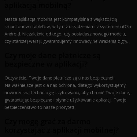
aplikacją mobilną?
Nasza aplikacja mobilna jest kompatybilna z większością
smartfonów i tabletów, w tym z urządzeniami z systemem iOS i
Android. Niezależnie od tego, czy posiadasz nowego modelu,
czy starszej wersji, gwarantujemy innowacyjne wrażenia z gry.
Czy moje dane płatnicze są
bezpieczne w aplikacji?
Oczywiście, Twoje dane płatnicze są u nas bezpieczne!
Najważniejsze jest dla nas ochrona, dlatego wykorzystujemy
nowoczesną technologię szyfrowania, aby chronić Twoje dane,
gwarantując bezpieczne i płynne użytkowanie aplikacji. Twoje
bezpieczeństwo to nasze priorytet!
Czy mogę grać za darmo
korzystając z aplikacji mobilnej?