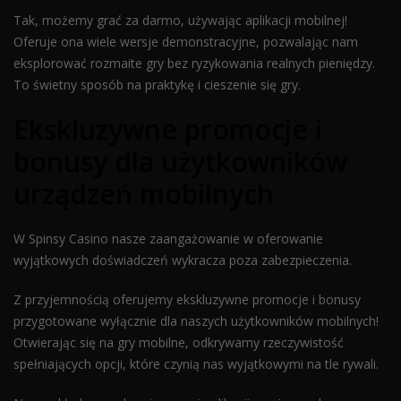
Tak, możemy grać za darmo, używając aplikacji mobilnej!
Oferuje ona wiele wersje demonstracyjne, pozwalając nam
eksplorować rozmaite gry bez ryzykowania realnych pieniędzy.
To świetny sposób na praktykę i cieszenie się gry.
Ekskluzywne promocje i
bonusy dla użytkowników
urządzeń mobilnych
W Spinsy Casino nasze zaangażowanie w oferowanie
wyjątkowych doświadczeń wykracza poza zabezpieczenia.
Z przyjemnością oferujemy ekskluzywne promocje i bonusy
przygotowane wyłącznie dla naszych użytkowników mobilnych!
Otwierając się na gry mobilne, odkrywamy rzeczywistość
spełniających opcji, które czynią nas wyjątkowymi na tle rywali.