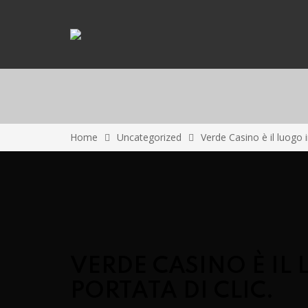
Home
Uncategorized
Verde Casino è il luogo in
VERDE CASINO È IL 
PORTATA DI CLIC.