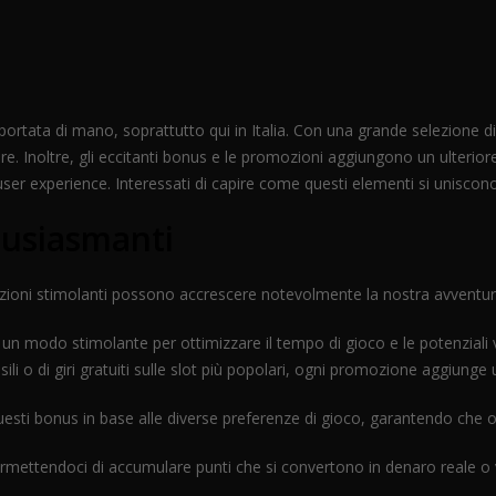
 portata di mano, soprattutto qui in Italia. Con una grande selezione di 
tore. Inoltre, gli eccitanti bonus e le promozioni aggiungono un ulteri
’user experience. Interessati di capire come questi elementi si unisco
usiasmanti
oni stimolanti possono accrescere notevolmente la nostra avventura
n modo stimolante per ottimizzare il tempo di gioco e le potenziali vi
ensili o di giri gratuiti sulle slot più popolari, ogni promozione aggiung
questi bonus in base alle diverse preferenze di gioco, garantendo che o
rmettendoci di accumulare punti che si convertono in denaro reale o v