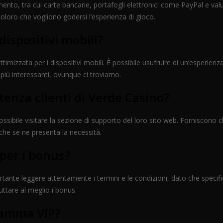
, tra cui carte bancarie, portafogli elettronici come PayPal e valute 
coloro che vogliono godersi l’esperienza di gioco.
dispositivi mobili?
imizzata per i dispositivi mobili. È possibile usufruire di un’esperienz
più interessanti, ovunque ci troviamo.
tenza clienti di Verde Casino?
possibile visitare la sezione di supporto del loro sito web. Forniscono 
che se ne presenta la necessità.
 per i bonus?
rtante leggere attentamente i termini e le condizioni, dato che specifi
uttare al meglio i bonus.
gramma VIP?