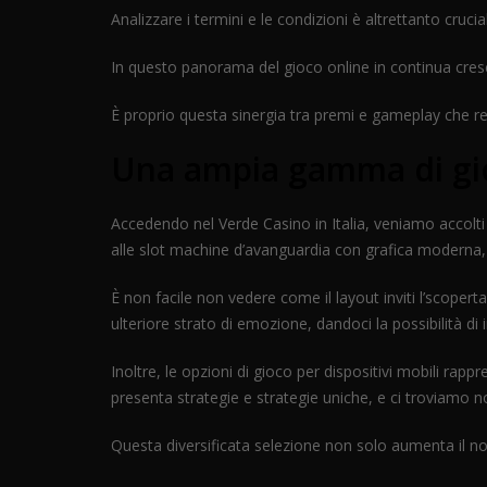
Analizzare i termini e le condizioni è altrettanto cr
In questo panorama del gioco online in continua cresc
È proprio questa sinergia tra premi e gameplay che ren
Una ampia gamma di gi
Accedendo nel Verde Casino in Italia, veniamo accolti d
alle slot machine d’avanguardia con grafica moderna, c
È non facile non vedere come il layout inviti l’scopert
ulteriore strato di emozione, dandoci la possibilità d
Inoltre, le opzioni di gioco per dispositivi mobili rap
presenta strategie e strategie uniche, e ci troviamo 
Questa diversificata selezione non solo aumenta il no