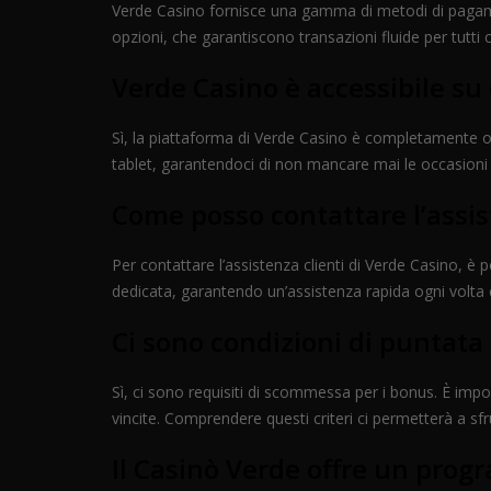
Verde Casino fornisce una gamma di metodi di pagamento
opzioni, che garantiscono transazioni fluide per tutti 
Verde Casino è accessibile su 
Sì, la piattaforma di Verde Casino è completamente ott
tablet, garantendoci di non mancare mai le occasioni 
Come posso contattare l’assis
Per contattare l’assistenza clienti di Verde Casino, è 
dedicata, garantendo un’assistenza rapida ogni volta 
Ci sono condizioni di puntata
Sì, ci sono requisiti di scommessa per i bonus. È impo
vincite. Comprendere questi criteri ci permetterà a sfr
Il Casinò Verde offre un pro