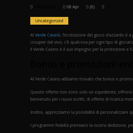
admt0d3n0
08 Apr
(0)
Uncategorized
Al
Verde Casinò
, l’eccitazione del gioco d’azzardo è a
croupier dal vivo, c’è qualcosa per ogni tipo di gioca
il Verde Casino è il suo impegno per la protezione e l
Bonus e promozioni ent
Al Verde Casino abbiamo trovato che bonus e promozi
Queste offerte non sono solo un espediente; offrono u
benvenuto per i nuovi iscritti, di offerte di ricarica m
Inoltre, apprezziamo la possibilità di personalizzare 
I programmi fedeltà premiano la nostra dedizione, pe