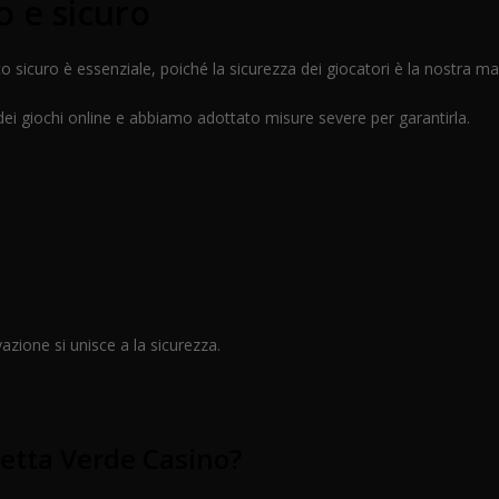
o e sicuro
o sicuro è essenziale, poiché la sicurezza dei giocatori è la nostra ma
ei giochi online e abbiamo adottato misure severe per garantirla.
vazione si unisce a la sicurezza.
etta Verde Casino?