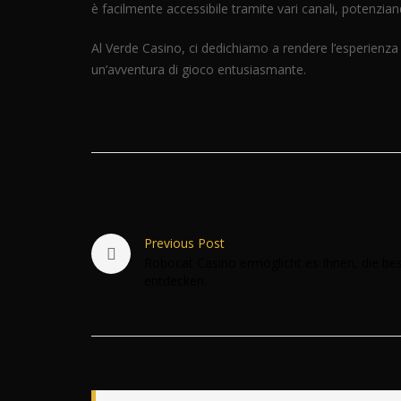
è facilmente accessibile tramite vari canali, potenzi
Al Verde Casino, ci dedichiamo a rendere l’esperienza 
un’avventura di gioco entusiasmante.
Previous Post
Robocat Casino ermöglicht es Ihnen, die bes
entdecken.