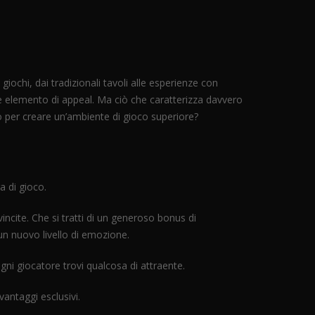
giochi, dai tradizionali tavoli alle esperienze con
ore elemento di appeal. Ma ciò che caratterizza davvero
no per creare un’ambiente di gioco superiore?
 di gioco.
ncite. Che si tratti di un generoso bonus di
e un nuovo livello di emozione.
gni giocatore trovi qualcosa di attraente.
antaggi esclusivi.