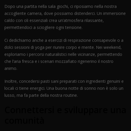
Dopo una partita nella sala giochi, ci riposiamo nella nostra
accogliente camera, dove possiamo distenderci. Un immersione
caldo con oli essenziali crea un’atmosfera rilassante,
permettendoci a sciogliere ogni tensione.
Ci dedichiamo anche a esercizi di respirazione consapevole o a
dolci sessioni di yoga per riunire corpo e mente. Nei weekend,
esploriamo i percorsi naturalistici nelle vicinanze, permettendo
che l’aria fresca e i scenari mozzafiato rigenerino il nostro
animo.
Inoltre, concedersi pasti sani preparati con ingredienti genuini e
locali ci tiene energici. Una buona notte di sonno non è solo un
lusso, ma fa parte della nostra routine.
Connettersi e sviluppare una
comunità