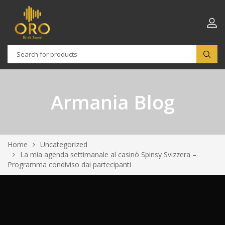
Armania Blog
Home
Uncategorized
La mia agenda settimanale al casinò Spinsy Svizzera –
Programma condiviso dai partecipanti