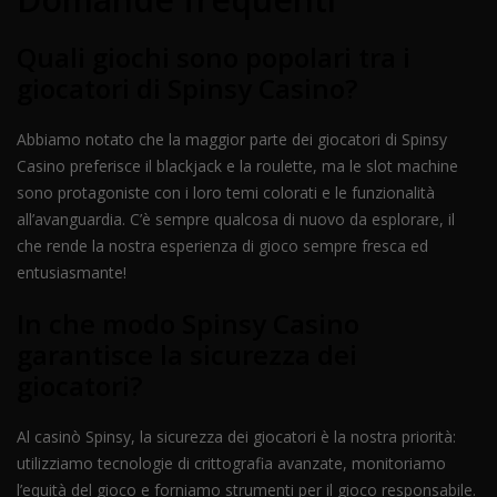
Quali giochi sono popolari tra i
giocatori di Spinsy Casino?
Abbiamo notato che la maggior parte dei giocatori di Spinsy
Casino preferisce il blackjack e la roulette, ma le slot machine
sono protagoniste con i loro temi colorati e le funzionalità
all’avanguardia. C’è sempre qualcosa di nuovo da esplorare, il
che rende la nostra esperienza di gioco sempre fresca ed
entusiasmante!
In che modo Spinsy Casino
garantisce la sicurezza dei
giocatori?
Al casinò Spinsy, la sicurezza dei giocatori è la nostra priorità:
utilizziamo tecnologie di crittografia avanzate, monitoriamo
l’equità del gioco e forniamo strumenti per il gioco responsabile.