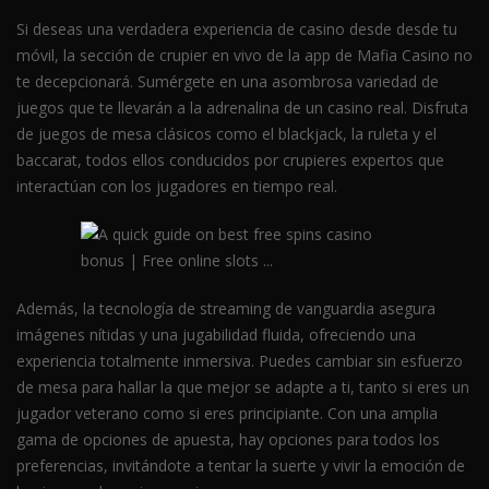
Si deseas una verdadera experiencia de casino desde desde tu
móvil, la sección de crupier en vivo de la app de Mafia Casino no
te decepcionará. Sumérgete en una asombrosa variedad de
juegos que te llevarán a la adrenalina de un casino real. Disfruta
de juegos de mesa clásicos como el blackjack, la ruleta y el
baccarat, todos ellos conducidos por crupieres expertos que
interactúan con los jugadores en tiempo real.
Además, la tecnología de streaming de vanguardia asegura
imágenes nítidas y una jugabilidad fluida, ofreciendo una
experiencia totalmente inmersiva. Puedes cambiar sin esfuerzo
de mesa para hallar la que mejor se adapte a ti, tanto si eres un
jugador veterano como si eres principiante. Con una amplia
gama de opciones de apuesta, hay opciones para todos los
preferencias, invitándote a tentar la suerte y vivir la emoción de