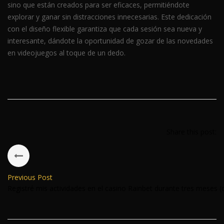
sino que están creados para ser eficaces, permitiéndote
explorar y ganar sin distracciones innecesarias. Este dedicación
con el diseño flexible garantiza que cada sesión sea nueva y
interesante, dándote la oportunidad de gozar de las novedades
en videojuegos al toque de un dedo.
Share this post:
Previous Post
Registré mis actividades en el casino Rainbet durante tres meses 