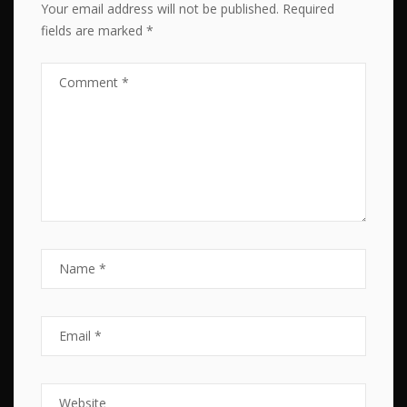
Your email address will not be published.
Required
fields are marked
*