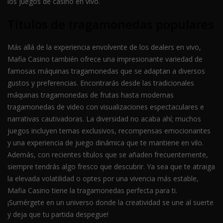
los juegos de casino en vivo.
Títulos de tragamonedas populares
Más allá de la experiencia envolvente de los dealers en vivo,
Mafia Casino también ofrece una impresionante variedad de
famosas máquinas tragamonedas que se adaptan a diversos
gustos y preferencias. Encontrarás desde las tradicionales
máquinas tragamonedas de frutas hasta modernas
tragamonedas de video con visualizaciones espectaculares e
narrativas cautivadoras. La diversidad no acaba ahí; muchos
juegos incluyen temas exclusivos, recompensas emocionantes
y una experiencia de juego dinámica que te mantiene en vilo.
Además, con recientes títulos que se añaden frecuentemente,
siempre tendrás algo fresco que descubrir. Ya sea que te atraiga
la elevada volatilidad o optes por una vivencia más estable,
Mafia Casino tiene la tragamonedas perfecta para ti.
¡Sumérgete en un universo donde la creatividad se une al suerte
y deja que tu partida despegue!