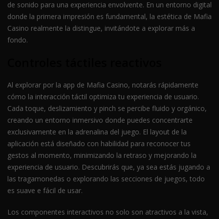
de sonido para una experiencia envolvente. En un entorno digital
donde la primera impresión es fundamental, la estética de Mafia
Casino realmente la distingue, invitándote a explorar más a
fondo.
Controles táctiles reactivos
Al explorar por la app de Mafia Casino, notarás rápidamente
cómo la interacción táctil optimiza tu experiencia de usuario.
Cada toque, deslizamiento y pinch se percibe fluido y orgánico,
creando un entorno inmersivo donde puedes concentrarte
exclusivamente en la adrenalina del juego. El layout de la
aplicación está diseñado con habilidad para reconocer tus
gestos al momento, minimizando la retraso y mejorando la
experiencia de usuario. Descubrirás que, ya sea estás jugando a
las tragamonedas o explorando las secciones de juegos, todo
es suave e fácil de usar.
Los componentes interactivos no solo son atractivos a la vista,