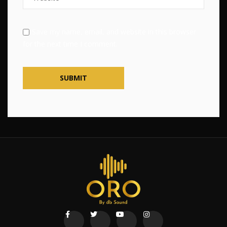
Save my name, email, and website in this browser
for the next time I comment.