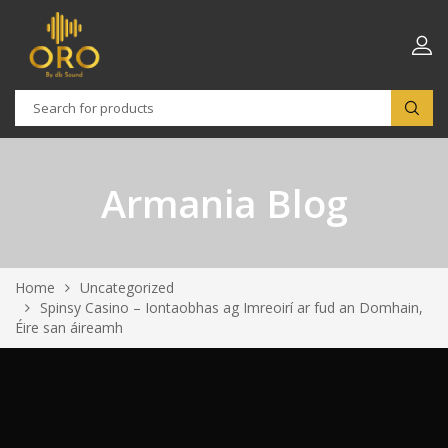
Armania Blog
Home
Uncategorized
Spinsy Casino – Iontaobhas ag Imreoirí ar fud an Domhain,
Éire san áireamh