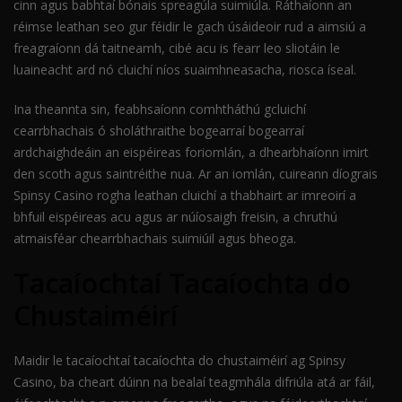
cinn agus babhtaí bónais spreagúla suimiúla. Ráthaíonn an
réimse leathan seo gur féidir le gach úsáideoir rud a aimsiú a
freagraíonn dá taitneamh, cibé acu is fearr leo sliotáin le
luaineacht ard nó cluichí níos suaimhneasacha, riosca íseal.
Ina theannta sin, feabhsaíonn comhtháthú gcluichí
cearrbhachais ó sholáthraithe bogearraí bogearraí
ardchaighdeáin an eispéireas foriomlán, a dhearbhaíonn imirt
den scoth agus saintréithe nua. Ar an iomlán, cuireann díograis
Spinsy Casino rogha leathan cluichí a thabhairt ar imreoirí a
bhfuil eispéireas acu agus ar núíosaigh freisin, a chruthú
atmaisféar chearrbhachais suimiúil agus bheoga.
Tacaíochtaí Tacaíochta do
Chustaiméirí
Maidir le tacaíochtaí tacaíochta do chustaiméirí ag Spinsy
Casino, ba cheart dúinn na bealaí teagmhála difriúla atá ar fáil,