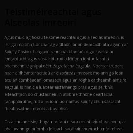
Teistiméireachtaí agus
Aiseolas Imreoirí
Agus muid ag fiosrú teistiméireachtaí agus aiseolas imreoirí, is
léir go mbíonn tionchar ag a dtaithí ar an dearcadh atá againn ar
Spinsy Casino. Leagann rannpháirtithe béim go seasta ar
iontaofacht agus sástacht, rud a léiríonn iontaofacht a
bhaineann le grúpaí déimeagrafacha éagsúla. Nochtar treocht
nuair a dhéantar scrúdú ar eispéireas imreoirí; molann go leor
acu an comhéadan iomasach agus an rogha caitheamh aimsire
éagsúil. Is minic a luaitear aistarraingtí pras agus seirbhís
éifeachtach do chustaiméirí in athbhreithnithe dearfacha
rannpháirtithe, rud a léiríonn tiomantas Spinsy chun sástacht
fheabhsaithe imreoirí a fheabhsú.
Os a choinne sin, thugamar faoi deara roinnt léirmheasanna, a
bhaineann go príomha le luach saothair shonracha nár mheas