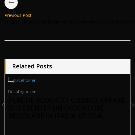
Previous Post
Steigern Sie Ihr Spielerlebnis mit exklusiven Mafia Casino-Offerten 
Related Posts
Uncategorized
PERCHÉ ROBOCAT CASINO APPARE
DIFFERENTE? UN GIOCATORE
REGOLARE IN ITALIA SPIEGA.