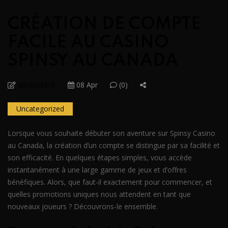
CRÉATION DE COMPTE
FACILE AU CASINO
SPINSY AU CANADA
admt0d3n0
08 Apr
(0)
Uncategorized
Lorsque vous souhaite débuter son aventure sur Spinsy Casino
au Canada, la création d’un compte se distingue par sa facilité et
son efficacité. En quelques étapes simples, vous accède
instantanément à une large gamme de jeux et d’offres
bénéfiques. Alors, que faut-il exactement pour commencer, et
quelles promotions uniques nous attendent en tant que
nouveaux joueurs ? Découvrons-le ensemble.