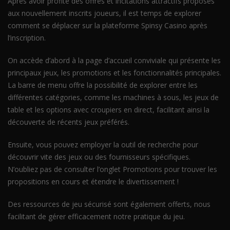
Après avoir profité des offres et incitations attractifs proposés
aux nouvellement inscrits joueurs, il est temps de explorer
comment se déplacer sur la plateforme Spinsy Casino après
l’inscription.
On accède d’abord à la page d’accueil conviviale qui présente les
principaux jeux, les promotions et les fonctionnalités principales.
La barre de menu offre la possibilité de explorer entre les
différentes catégories, comme les machines à sous, les jeux de
table et les options avec croupiers en direct, facilitant ainsi la
découverte de récents jeux préférés.
Ensuite, vous pouvez employer la outil de recherche pour
découvrir vite des jeux ou des fournisseurs spécifiques.
N’oubliez pas de consulter l’onglet Promotions pour trouver les
propositions en cours et étendre le divertissement !
Des ressources de jeu sécurisé sont également offerts, nous
facilitant de gérer efficacement notre pratique du jeu.