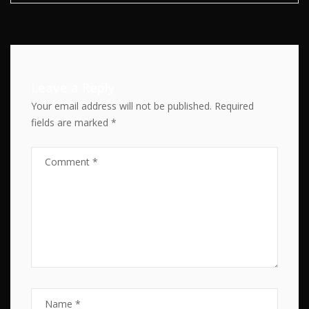
Leave a Reply
Your email address will not be published.
Required
fields are marked
*