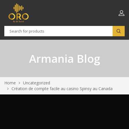
Armania Blog
Home
Uncategorized
Création de compte facile au casino Spinsy au Canada