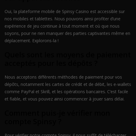
Oui, la plateforme mobile de Spinsy Casino est accessible sur
nos mobiles et tablettes. Nous pouvons ainsi profiter d’une
expérience de jeu continue à tout moment et où que nous
soyons, pour ne rien manquer des parties captivantes même en
déplacement. Explorons-la !
Quels sont les moyens de paiement
acceptés pour les dépôts ?
Nous acceptons différents méthodes de paiement pour vos
dépôts, notamment les cartes de crédit et de débit, les e-wallets
comme PayPal et Skrill, et les opérations bancaires. C’est facile
et fiable, et vous pouvez ainsi commencer à jouer sans délai.
Comment puis-je vérifier mon
compte Spinsy ?
Pour vérifier notre compte Spinsy, il nous suffit de télécharger