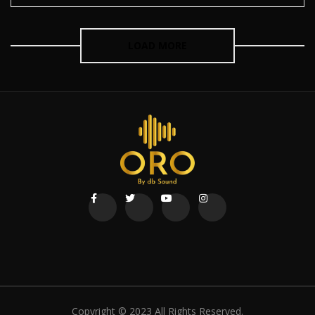
LOAD MORE
Copyright © 2023 All Rights Reserved.