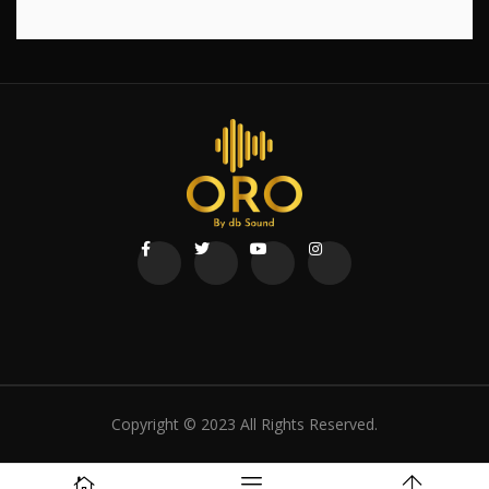
Copyright © 2023 All Rights Reserved.