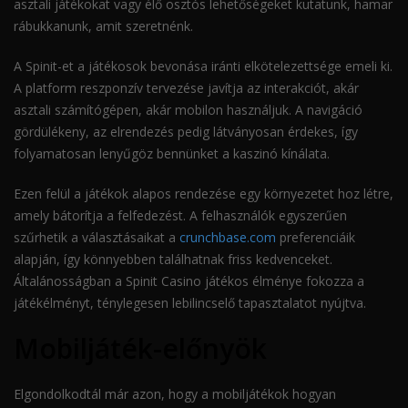
asztali játékokat vagy élő osztós lehetőségeket kutatunk, hamar
rábukkanunk, amit szeretnénk.
A Spinit-et a játékosok bevonása iránti elkötelezettsége emeli ki.
A platform reszponzív tervezése javítja az interakciót, akár
asztali számítógépen, akár mobilon használjuk. A navigáció
gördülékeny, az elrendezés pedig látványosan érdekes, így
folyamatosan lenyűgöz bennünket a kaszinó kínálata.
Ezen felül a játékok alapos rendezése egy környezetet hoz létre,
amely bátorítja a felfedezést. A felhasználók egyszerűen
szűrhetik a választásaikat a
crunchbase.com
preferenciáik
alapján, így könnyebben találhatnak friss kedvenceket.
Általánosságban a Spinit Casino játékos élménye fokozza a
játékélményt, ténylegesen lebilincselő tapasztalatot nyújtva.
Mobiljáték-előnyök
Elgondolkodtál már azon, hogy a mobiljátékok hogyan