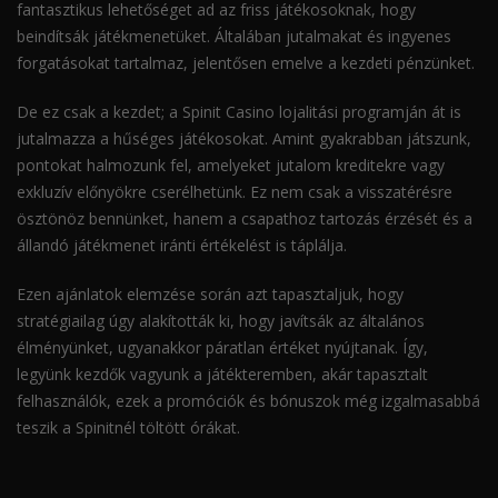
fantasztikus lehetőséget ad az friss játékosoknak, hogy
beindítsák játékmenetüket. Általában jutalmakat és ingyenes
forgatásokat tartalmaz, jelentősen emelve a kezdeti pénzünket.
De ez csak a kezdet; a Spinit Casino lojalitási programján át is
jutalmazza a hűséges játékosokat. Amint gyakrabban játszunk,
pontokat halmozunk fel, amelyeket jutalom kreditekre vagy
exkluzív előnyökre cserélhetünk. Ez nem csak a visszatérésre
ösztönöz bennünket, hanem a csapathoz tartozás érzését és a
állandó játékmenet iránti értékelést is táplálja.
Ezen ajánlatok elemzése során azt tapasztaljuk, hogy
stratégiailag úgy alakították ki, hogy javítsák az általános
élményünket, ugyanakkor páratlan értéket nyújtanak. Így,
legyünk kezdők vagyunk a játékteremben, akár tapasztalt
felhasználók, ezek a promóciók és bónuszok még izgalmasabbá
teszik a Spinitnél töltött órákat.