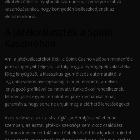
elköteleződést is nyújtanak számunkra, személyre szabva
kaszinózásunkat, hogy könnyedén beilleszkedjenek az
életvitelünkhöz.
A játékválaszték a Spinit
Kaszinóban
Ami a játékválasztékot illeti, a Spinit Casino valóban mindenféle
játékos igényeit teljesíti. Láttuk, hogy a nyerőgépek választéka
főleg lenyűgöző, a klasszikus gyümölcsös automatáktól a
legújabb videós nyerőgépekig minden elérhető, amelyek
lenyűgöző grafikával és innovatív funkciókkal rendelkeznek.
Minden játék egyedi témákat és játékmechanikát kínál,
garantálva, hogy soha ne unjuk meg a elérhető lehetőségeket.
Azok számára, akik a stratégiát preferálják a véletlennel
szemben, az asztali játékok szekciója sem okoz csalódást.
Számos kedvencet találunk, többek között blackjacket, rulettet