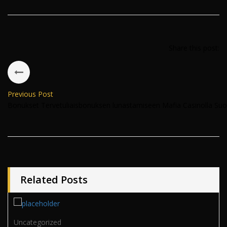
Share this post:
Previous Post
Bonukset Tervetuliaisbonuksen lunastamiseen Mafia Casinolla S
Related Posts
Uncategorized