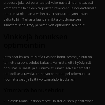
prosessi, joka voi parantaa pelikokemustasi huomattavasti.
Ymmärtämällä näiden tarjousten rakenteen ja noudattamalla
muutamia olennaisia vaiheita voit saavuttaa jännittäviin
palkintoihin. Tarkastellaanpa, mitä aloitusbonuksen
lunastamiseen liittyy ja miten voit optimoida sen edut.
Vinkkejä bonuksen
optimointiin
Jotta saat kaiken irti Mafia Casinon bonuksestasi, sinun on
tunnettava bonusehdot tarkasti. Varmista, että hyödynnät
bonustasi viisaasti ja suunnittelet lunastusaikasi parhaalla
mahdollisella tavalla. Tämä voi parantaa pelikokemustasi
huomattavasti ja lisätä voittomahdollisuuksiasi.
Ymmärrä bonusehdot
Kun astut Mafia Casinon tervetuliaistarjousten jännittävään