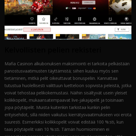
Kelvollisten pelien rekisteri
Mafia Casinon alkubonuksen maksimointi ei tarkoita pelkästään
panostusvaatimusten täyttämistä; siihen kuuluu myös sen
tietäminen, mitkä pelit oikeuttavat bonuspeliin. Kannattaa
tutustua huolellisesti valittuun luetteloon sopivista peleistä, jotka
voivat tehostaa pelikokemustasi. Näihin sisältyvät usein yleiset
kolikkopelit, mukaansatempaavat live-jakajapelit ja toisinaan
jopa pöytäpelit. Muista kuitenkin tarkistaa kunkin pelin
erityisehdot, sillä niiden vaikutus kierrätysvaatimukseen voi erota
suuresti. Esimerkiksi kolikkopelit voivat edistää 100 %:sti, kun
taas pöytäpelit vain 10 %:sti. Tämän huomioiminen ei