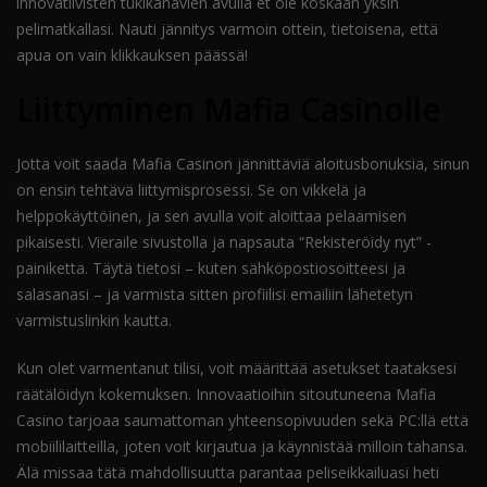
innovatiivisten tukikanavien avulla et ole koskaan yksin
pelimatkallasi. Nauti jännitys varmoin ottein, tietoisena, että
apua on vain klikkauksen päässä!
Liittyminen Mafia Casinolle
Jotta voit saada Mafia Casinon jännittäviä aloitusbonuksia, sinun
on ensin tehtävä liittymisprosessi. Se on vikkelä ja
helppokäyttöinen, ja sen avulla voit aloittaa pelaamisen
pikaisesti. Vieraile sivustolla ja napsauta “Rekisteröidy nyt” -
painiketta. Täytä tietosi – kuten sähköpostiosoitteesi ja
salasanasi – ja varmista sitten profiilisi emailiin lähetetyn
varmistuslinkin kautta.
Kun olet varmentanut tilisi, voit määrittää asetukset taataksesi
räätälöidyn kokemuksen. Innovaatioihin sitoutuneena Mafia
Casino tarjoaa saumattoman yhteensopivuuden sekä PC:llä että
mobiililaitteilla, joten voit kirjautua ja käynnistää milloin tahansa.
Älä missaa tätä mahdollisuutta parantaa peliseikkailuasi heti