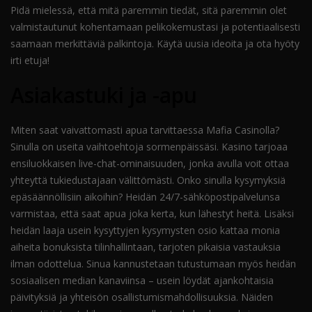
Pidä mielessä, että mitä paremmin tiedät, sitä paremmin olet
valmistautunut kohentamaan pelikokemustasi ja potentiaalisesti
saamaan merkittäviä palkintoja. Käytä uusia ideoita ja ota hyöty
irti etuja!
Asiakastuki ja -apu
Miten saat vaivattomasti apua tarvittaessa Mafia Casinolla?
Sinulla on useita vaihtoehtoja sormenpäissäsi. Kasino tarjoaa
ensiluokkaisen live-chat-ominaisuuden, jonka avulla voit ottaa
yhteyttä tukiedustajaan välittömästi. Onko sinulla kysymyksiä
epäsäännöllisiin aikoihin? Heidän 24/7-sähköpostipalvelunsa
varmistaa, että saat apua joka kerta, kun lähestyt heitä. Lisäksi
heidän laaja usein kysyttyjen kysymysten osio kattaa monia
aiheita bonuksista tilinhallintaan, tarjoten pikaisia vastauksia
ilman odottelua. Sinua kannustetaan tutustumaan myös heidän
sosiaalisen median kanaviinsa – usein löydät ajankohtaisia
päivityksiä ja yhteisön osallistumismahdollisuuksia. Näiden