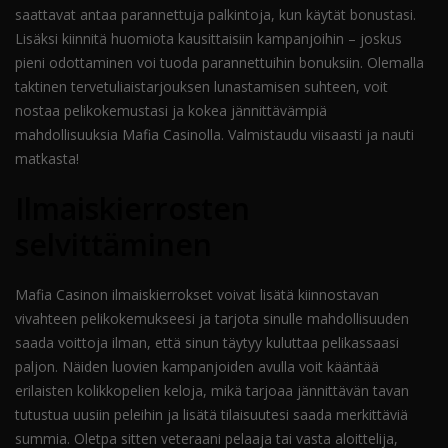
saattavat antaa parannettuja palkintoja, kun käytät bonustasi.
Lisäksi kiinnitä huomiota kausittaisiin kampanjoihin – joskus
pieni odottaminen voi tuoda parannettuihin bonuksiin. Olemalla
taktinen tervetuliaistarjouksen lunastamisen suhteen, voit
nostaa pelikokemustasi ja kokea jännittävämpiä
mahdollisuuksia Mafia Casinolla. Valmistaudu viisaasti ja nauti
matkasta!
Ilmaiskierrosten
selvittäminen
Mafia Casinon ilmaiskierrokset voivat lisätä kiinnostavan
vivahteen pelikokemukseesi ja tarjota sinulle mahdollisuuden
saada voittoja ilman, että sinun täytyy kuluttaa pelikassaasi
paljon. Näiden luovien kampanjoiden avulla voit kääntää
erilaisten kolikkopelien keloja, mikä tarjoaa jännittävän tavan
tutustua uusiin peleihin ja lisätä tilaisuutesi saada merkittäviä
summia. Oletpa sitten veteraani pelaaja tai vasta aloittelija,