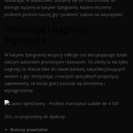
Wdrażając te wskazówki, zbliżamy się do mistrzostwa, do
którego dążymy w kasynie Spingranny. Razem możemy
podnieść poziom naszej gry i podnieść szanse na zwycięstwo.
Promocje i nagrody
Signature
W kasynie Spingranny wszyscy odkryje coś ekscytującego dzięki
naszym autorskim promocjom i bonusom. Te oferty to nie tylko
nagrody; to Wasza bilet do nawet bardziej satysfakcjonujących
wrażeń z gry. Korzystając z naszych specjalnych propozycji,
zapewniamy, że każdy gracz poczuje się doceniony i
wynagrodzony.
Oto, co przynosimy do dyskusji:
Bonusy powitalne