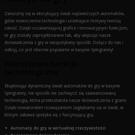
Zanurzmy się w ekscytujący świat najświeższych automatów,
gdzie nowoczesna technologia i urzekające motywy tworzą
całość. Dzięki oszałamiającej grafice i innowacyjnym funkcjom,
te gry zostały zaprojektowane tak, aby ulepszyć nasze
doświadczenia z gry w niespotykany sposób. Dołącz do nas i
odkryj, co jest obecnie popularne w kasynie Spingranny!
Nowoczesne funkcje
technologiczne
Eksplorując dynamiczny świat automatów do gry w kasynie
Spingranny, nie sposób nie zachwycić się zaawansowaną
technologią, która przekształciła nasze doświadczenia z grami.
Dzięki nowatorskim rozwiązaniom zagłębiamy się w świat, w
którym zabawa spotyka się z fascynującą grą.
Automaty do gry w wirtualnej rzeczywistości