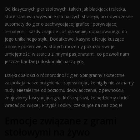
Od klasycznych gier stołowych, takich jak blackjack i ruletka,
które stanowią wyzwanie dla naszych strategii, po nowoczesne
automaty do gier o zachwycającej grafice i porywającej
tematyce – każdy znajdzie coś dla siebie, dopasowanego do
jego unikalnego stylu. Dodatkowo, kasyno oferuje kuszące
turnieje pokerowe, w których możemy pokazać swoje
umiejętności w starciu z innymi pasjonatami, co pozwoli nam
jeszcze bardziej udoskonalić naszą grę.
Dzięki dbałości o różnorodność gier, Spingranny skutecznie
zaspokaja nasze pragnienia, zapewniając, że nigdy nie zaznamy
nudy. Niezależnie od poziomu doświadczenia, z pewnością
znajdziemy fascynującą grę, która sprawi, że będziemy chcieli
wracać po więcej. Przyjdź i odkryj czekające na nas opcje!
Emocje związane z grami
stołowymi na żywo