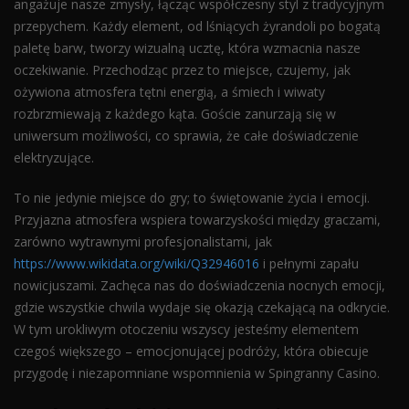
angażuje nasze zmysły, łącząc współczesny styl z tradycyjnym
przepychem. Każdy element, od lśniących żyrandoli po bogatą
paletę barw, tworzy wizualną ucztę, która wzmacnia nasze
oczekiwanie. Przechodząc przez to miejsce, czujemy, jak
ożywiona atmosfera tętni energią, a śmiech i wiwaty
rozbrzmiewają z każdego kąta. Goście zanurzają się w
uniwersum możliwości, co sprawia, że całe doświadczenie
elektryzujące.
To nie jedynie miejsce do gry; to świętowanie życia i emocji.
Przyjazna atmosfera wspiera towarzyskości między graczami,
zarówno wytrawnymi profesjonalistami, jak
https://www.wikidata.org/wiki/Q32946016
i pełnymi zapału
nowicjuszami. Zachęca nas do doświadczenia nocnych emocji,
gdzie wszystkie chwila wydaje się okazją czekającą na odkrycie.
W tym urokliwym otoczeniu wszyscy jesteśmy elementem
czegoś większego – emocjonującej podróży, która obiecuje
przygodę i niezapomniane wspomnienia w Spingranny Casino.