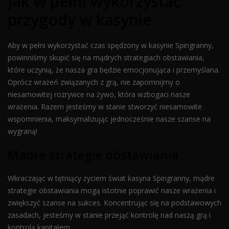
Jak w pełni wykorzystać
przygody w kasynie
Aby w pełni wykorzystać czas spędzony w kasynie Spingranny,
powinniśmy skupić się na mądrych strategiach obstawiania,
które uczynią, że nasza gra będzie emocjonująca i przemyślana.
Oprócz wrażeń związanych z grą, nie zapomnijmy o
niesamowitej rozrywce na żywo, która wzbogaci nasze
wrażenia. Razem jesteśmy w stanie stworzyć niesamowite
wspomnienia, maksymalizując jednocześnie nasze szanse na
wygraną!
Mądre strategie obstawiania
Wkraczając w tętniący życiem świat kasyna Spingranny, mądre
strategie obstawiania mogą istotnie poprawić nasze wrażenia i
zwiększyć szanse na sukces. Koncentrując się na podstawowych
zasadach, jesteśmy w stanie przejąć kontrolę nad naszą grą i
kontrolą kapitałem.